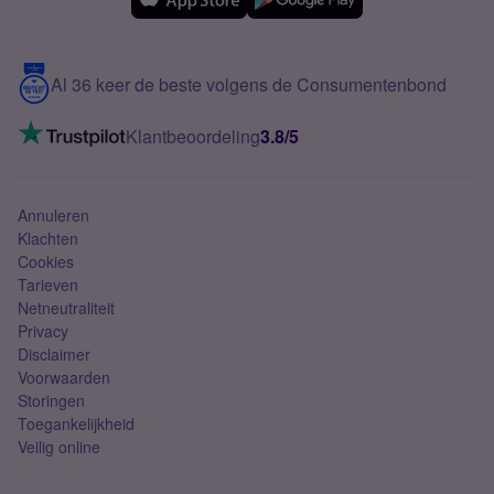
Samsung
Meerdere nummers
Samsung S25 FE
Blog
5G internet
Contact
Al 36 keer de beste volgens de Consumentenbond
Mobiel internet
VoLTE 4G bellen
Klantbeoordeling
3.8/5
Mobiel abonnement
Simkaart
Annuleren
Klachten
Cookies
Tarieven
Netneutraliteit
Privacy
Disclaimer
Voorwaarden
Storingen
Toegankelijkheid
Veilig online