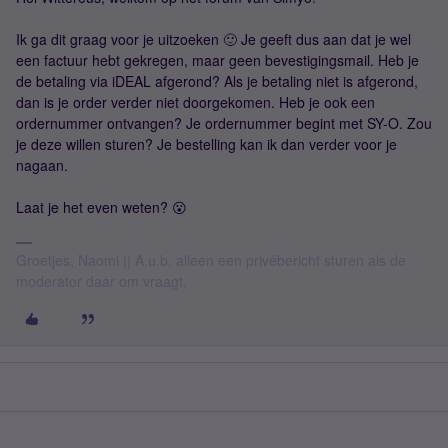
Ik ga dit graag voor je uitzoeken 🙂 Je geeft dus aan dat je wel
een factuur hebt gekregen, maar geen bevestigingsmail. Heb je
de betaling via iDEAL afgerond? Als je betaling niet is afgerond,
dan is je order verder niet doorgekomen. Heb je ook een
ordernummer ontvangen? Je ordernummer begint met SY-O. Zou
je deze willen sturen? Je bestelling kan ik dan verder voor je
nagaan.
Laat je het even weten? 😮
Groetjes, Naomi || A.u.b. alleen een privébericht sturen als de
moderator daar om vraagt.