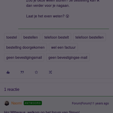
Zou je deze willen sturen? Je bestelling kan ik
dan verder voor je nagaan.
Laat je het even weten? 😮
toestel
bestellen
telefoon bestelt
telefoon bestellen
bestelling doorgekomen
wel een factuur
geen bevestigingsmail
geen bevestigingse-mail
1 reactie
Naomi
Forum|Forum|11 years ago
ANTWOORD
Hoi Wittereus, welkom op het forum van Simyo!