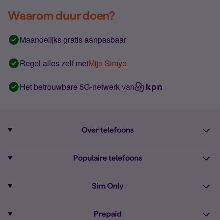
Waarom duur doen?
Maandelijks gratis aanpasbaar
Regel alles zelf met
Mijn Simyo
Het betrouwbare 5G-netwerk van
Over telefoons
Abonnement met telefoon
Populaire telefoons
Informatie over telefoons
Pixel 10
Sim Only
Alle telefoons
Pixel 9a
Sim Only
Prepaid
iPhone 16