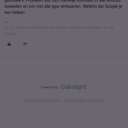
gebruikers. Probleem kan zich namelijk voordoen in alle Android
toestellen en icm met alle type simkaarten. Wellicht dat Google je
kan helpen.
A.u.b. alleen privé berichten sturen als een moderator er om
vraagt :)
Forumvoorwaarden
Accessibility statement