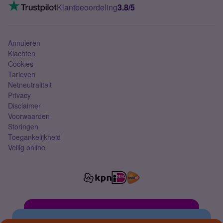
VoLTE 4G bellen
Klantbeoordeling
3.8/5
Mobiel abonnement
Simkaart
Annuleren
Klachten
Cookies
Tarieven
Netneutraliteit
Privacy
Disclaimer
Voorwaarden
Storingen
Toegankelijkheid
Veilig online