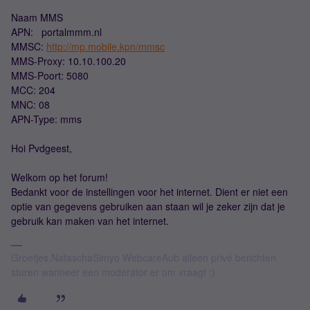
Naam MMS
APN: portalmmm.nl
MMSC:
http://mp.mobile.kpn/mmsc
MMS-Proxy: 10.10.100.20
MMS-Poort: 5080
MCC: 204
MNC: 08
APN-Type: mms
Hoi Pvdgeest,
Welkom op het forum!
Bedankt voor de instellingen voor het internet. Dient er niet een
optie van gegevens gebruiken aan staan wil je zeker zijn dat je
gebruik kan maken van het internet.
Groetjes,NataschaSimyo WebcareAub alleen privé berichten
sturen wanneer een moderator er om vraagt :)