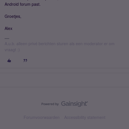
Android forum past.
Groetjes,
Alex
A.u.b. alleen privé berichten sturen als een moderator er om
vraagt :)
Forumvoorwaarden
Accessibility statement