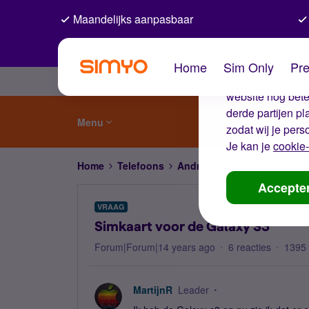
Maandelijks aanpasbaar
De coo
Home
Sim Only
Pre
Wij gebruiken co
website nog beter
derde partijen p
Menu
zodat wij je pers
Je kan je
cookie-
Home
Telefoons
Android
Simkaart voor de 
Accepte
VRAAG
Simkaart voor de Galaxy S3
Forum|Forum|14 years ago
6 reacties
1395
MartijnR
Leader