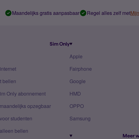
Maandelijks gratis aanpasbaar
Regel alles zelf met
Mij
Sim Only
Apple
internet
Fairphone
 bellen
Google
Sim Only abonnement
HMD
 maandelijks opzegbaar
OPPO
voor studenten
Samsung
alleen bellen
Meer w