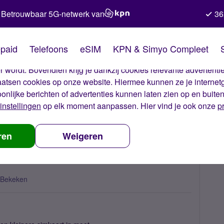
Betrouwbaar 5G-netwerk van
36
kies van Simyo
paid
Telefoons
eSIM
KPN & Simyo Compleet
okies op onze website. Met deze cookies zorgen wij ervoor dat j
 wordt. Bovendien krijg je dankzij cookies relevante advertentie
laatsen cookies op onze website. Hiermee kunnen ze je internet
oonlijke berichten of advertenties kunnen laten zien op en buite
instellingen
op elk moment aanpassen. Hier vind je ook onze
p
Galaxy S3
ren
Weigeren
 Bekeken