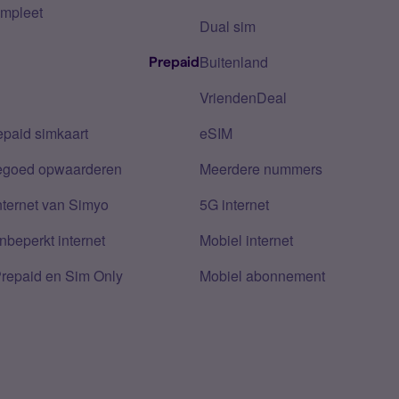
mpleet
Dual sim
Buitenland
Prepaid
VriendenDeal
epaid simkaart
eSIM
tegoed opwaarderen
Meerdere nummers
nternet van Simyo
5G internet
nbeperkt internet
Mobiel internet
Prepaid en Sim Only
Mobiel abonnement