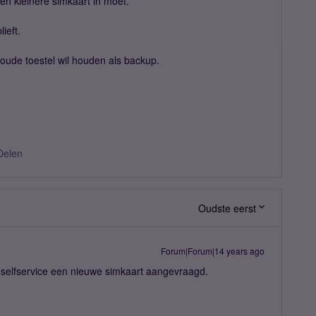
een kleinere simkaart in moet.
ieft.
n oude toestel wil houden als backup.
Delen
Oudste eerst
Forum|Forum|14 years ago
 / selfservice een nieuwe simkaart aangevraagd.