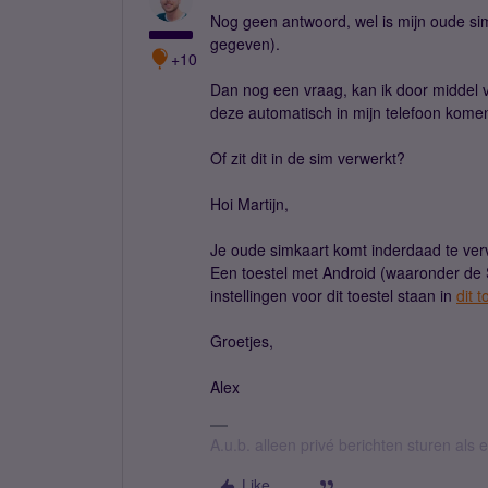
Nog geen antwoord, wel is mijn oude sim
gegeven).
+10
Dan nog een vraag, kan ik door middel 
deze automatisch in mijn telefoon kome
Of zit dit in de sim verwerkt?
Hoi Martijn,
Je oude simkaart komt inderdaad te verva
Een toestel met Android (waaronder de 
instellingen voor dit toestel staan in
dit t
Groetjes,
Alex
A.u.b. alleen privé berichten sturen als
Like