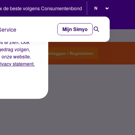
Selecteer taal
x de beste volgens Consumentenbond
Service
Mijn Simyo
e ervaring op de
s te zien. Ook
gedrag volgen,
Start een topic
Inloggen / Registreren
n onze website.
rivacy statement.