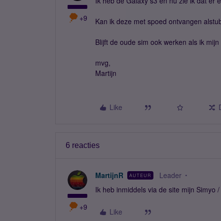
Ik heb de Galaxy s3 en nu zie ik dat er 
+9
Kan ik deze met spoed ontvangen alstubl
Blijft de oude sim ook werken als ik mij
mvg,
Martijn
Like
6 reacties
MartijnR
Leader
AUTEUR
Ik heb inmiddels via de site mijn Simyo
+9
Like