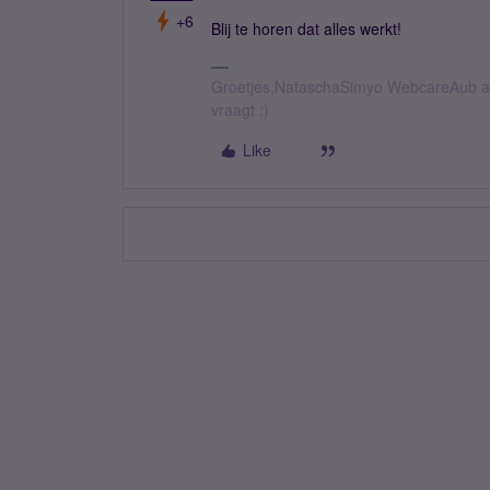
+6
Blij te horen dat alles werkt!
Groetjes,NataschaSimyo WebcareAub all
vraagt :)
Like