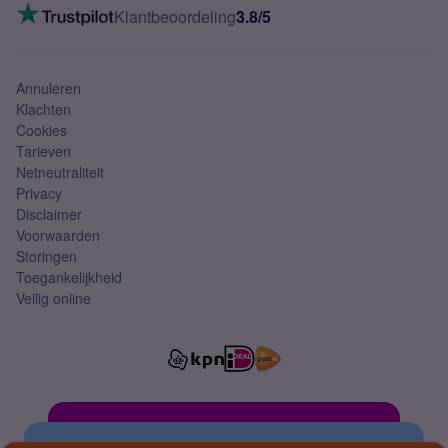
VoLTE 4G bellen
Klantbeoordeling
3.8/5
Mobiel abonnement
Simkaart
Annuleren
Klachten
Cookies
Tarieven
Netneutraliteit
Privacy
Disclaimer
Voorwaarden
Storingen
Toegankelijkheid
Veilig online