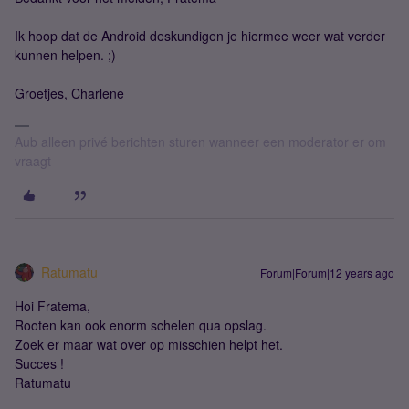
Ik hoop dat de Android deskundigen je hiermee weer wat verder
kunnen helpen. ;)
Groetjes, Charlene
Aub alleen privé berichten sturen wanneer een moderator er om
vraagt
Ratumatu
Forum|Forum|12 years ago
Hoi Fratema,
Rooten kan ook enorm schelen qua opslag.
Zoek er maar wat over op misschien helpt het.
Succes !
Ratumatu