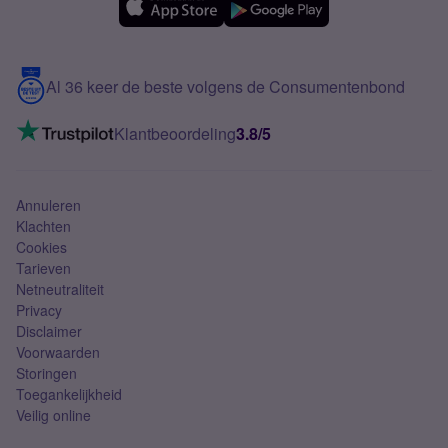
Samsung A56
Over Simyo
Samsung
Meerdere nummers
Samsung S25 FE
Blog
5G internet
Contact
Al 36 keer de beste volgens de Consumentenbond
Mobiel internet
VoLTE 4G bellen
Klantbeoordeling
3.8/5
Mobiel abonnement
Simkaart
Annuleren
Klachten
Cookies
Tarieven
Netneutraliteit
Privacy
Disclaimer
Voorwaarden
Storingen
Toegankelijkheid
Veilig online