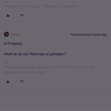
" fly away from regular. " ratumatu tot uw dienst
Ernst
Forum|Forum|12 years ago
Hi Fratema,
Heeft de tip van Ratumatu al geholpen?
Groetjes, Ernst (aub alleen een privébericht sturen als de
moderator daar om vraagt)