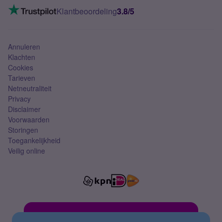
VoLTE 4G bellen
Klantbeoordeling
3.8/5
Mobiel abonnement
Simkaart
Annuleren
Klachten
Cookies
Tarieven
Netneutraliteit
Privacy
Disclaimer
Voorwaarden
Storingen
Toegankelijkheid
Veilig online