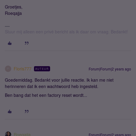
Groetjes,
Roeqajja
Stuur mij alleen een privé bericht als ik daar om vraag. Bedankt!
Floris777
Forum|Forum|2 years ago
AUTEUR
F
Goedemiddag. Bedankt voor jullie reactie. Ik kan me niet
herinneren dat ik een wachtwoord heb ingesteld.
Ben bang dat het een factory reset wordt...
Roeqajja
Forum|Forum|2 years ago