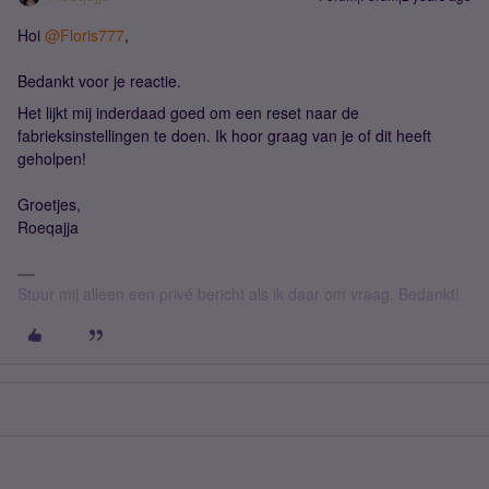
Hoi
@Floris777
,
Bedankt voor je reactie.
Het lijkt mij inderdaad goed om een reset naar de
fabrieksinstellingen te doen. Ik hoor graag van je of dit heeft
geholpen!
Groetjes,
Roeqajja
Stuur mij alleen een privé bericht als ik daar om vraag. Bedankt!