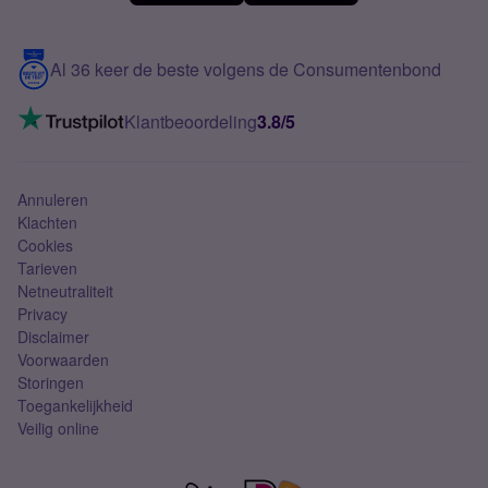
Meerdere nummers
Samsung S25 FE
Blog
5G internet
Contact
Al 36 keer de beste volgens de Consumentenbond
Mobiel internet
VoLTE 4G bellen
Klantbeoordeling
3.8/5
Mobiel abonnement
Simkaart
Annuleren
Klachten
Cookies
Tarieven
Netneutraliteit
Privacy
Disclaimer
Voorwaarden
Storingen
Toegankelijkheid
Veilig online