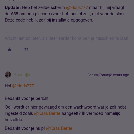
Update:
Heb het zelfde scherm
@Floris777
maar bij mij vraagt
de A55 om een pincode (voor het toestel zelf, niet voor de sim)
Deze code heb ik zelf bij installatie opgegeven.
Wacht niet tot later, als later eerder komt ben je misschien te laat!
Roeqajja
Forum|Forum|2 years ago
Hoi
@Floris777
,
Bedankt voor je bericht.
Oei, wordt er hier gevraagd om een wachtwoord wat je zelf hebt
ingesteld zoals
@Kaas Berrie
aangeeft? Ik vermoed namelijk
hetzelfde.
Bedankt voor je hulp!
@Kaas Berrie