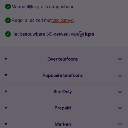
Maandelijks gratis aanpasbaar
Regel alles zelf met
Mijn Simyo
Het betrouwbare 5G-netwerk van
Over telefoons
Abonnement met telefoon
Populaire telefoons
Informatie over telefoons
Pixel 10
Sim Only
Alle telefoons
Pixel 9a
Sim Only
Prepaid
iPhone 16
Sim Only internet
Prepaid
iPhone 16e
Merken
Onbeperkt bellen