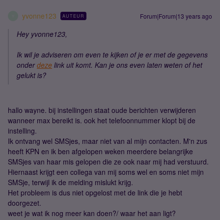
yvonne123
Forum|Forum|13 years ago
AUTEUR
Y
Hey yvonne123,
Ik wil je adviseren om even te kijken of je er met de gegevens
onder
deze
link uit komt. Kan je ons even laten weten of het
gelukt is?
hallo wayne. bij instellingen staat oude berichten verwijderen
wanneer max bereikt is. ook het telefoonnummer klopt bij de
instelling.
Ik ontvang wel SMSjes, maar niet van al mijn contacten. M'n zus
heeft KPN en ik ben afgelopen weken meerdere belangrijke
SMSjes van haar mis gelopen die ze ook naar mij had verstuurd.
Hiernaast krijgt een collega van mij soms wel en soms niet mijn
SMSje, terwijl ik de melding mislukt krijg.
Het probleem is dus niet opgelost met de link die je hebt
doorgezet.
weet je wat ik nog meer kan doen?/ waar het aan ligt?