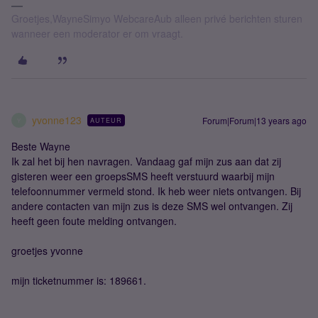
Groetjes,WayneSimyo WebcareAub alleen privé berichten sturen
wanneer een moderator er om vraagt.
yvonne123
Forum|Forum|13 years ago
AUTEUR
Y
Beste Wayne
Ik zal het bij hen navragen. Vandaag gaf mijn zus aan dat zij
gisteren weer een groepsSMS heeft verstuurd waarbij mijn
telefoonnummer vermeld stond. Ik heb weer niets ontvangen. Bij
andere contacten van mijn zus is deze SMS wel ontvangen. Zij
heeft geen foute melding ontvangen.
groetjes yvonne
mijn ticketnummer is: 189661.