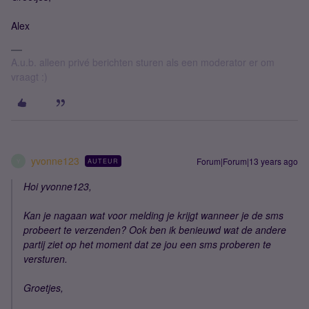
Alex
A.u.b. alleen privé berichten sturen als een moderator er om
vraagt :)
yvonne123
Forum|Forum|13 years ago
AUTEUR
Y
Hoi yvonne123,
Kan je nagaan wat voor melding je krijgt wanneer je de sms
probeert te verzenden? Ook ben ik benieuwd wat de andere
partij ziet op het moment dat ze jou een sms proberen te
versturen.
Groetjes,