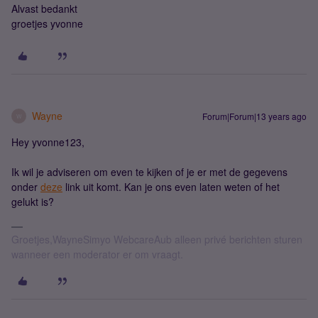
Alvast bedankt
groetjes yvonne
Wayne
Forum|Forum|13 years ago
W
Hey yvonne123,
Ik wil je adviseren om even te kijken of je er met de gegevens
onder
deze
link uit komt. Kan je ons even laten weten of het
gelukt is?
Groetjes,WayneSimyo WebcareAub alleen privé berichten sturen
wanneer een moderator er om vraagt.