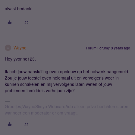
alvast bedankt.
Wayne
Forum|Forum|13 years ago
W
Hey yvonne123,
Ik heb jouw aansluiting even opnieuw op het netwerk aangemeld.
Zou je jouw toestel even helemaal uit en vervolgens weer in
kunnen schakelen en mij vervolgens laten weten of jouw
problemen inmiddels verholpen zijn?
Groetjes,WayneSimyo WebcareAub alleen privé berichten sturen
wanneer een moderator er om vraagt.