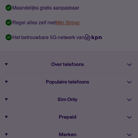
Maandelijks gratis aanpasbaar
Regel alles zelf met
Mijn Simyo
Het betrouwbare 5G-netwerk van
Over telefoons
Abonnement met telefoon
Populaire telefoons
Informatie over telefoons
Pixel 10
Sim Only
Alle telefoons
Pixel 9a
Sim Only
Prepaid
iPhone 16
Sim Only internet
Prepaid
iPhone 16e
Merken
Onbeperkt bellen