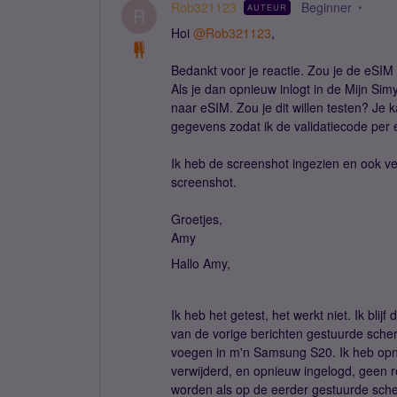
Rob321123
Beginner
AUTEUR
R
Hoi
@Rob321123
,
Bedankt voor je reactie. Zou je de eSIM
Als je dan opnieuw inlogt in de Mijn S
naar eSIM. Zou je dit willen testen? Je
gegevens zodat ik de validatiecode per e
Ik heb de screenshot ingezien en ook ve
screenshot.
Groetjes,
Amy
Hallo Amy,
Ik heb het getest, het werkt niet. Ik bli
van de vorige berichten gestuurde scher
voegen in m'n Samsung S20. Ik heb opnie
verwijderd, en opnieuw ingelogd, geen r
worden als op de eerder gestuurde sch