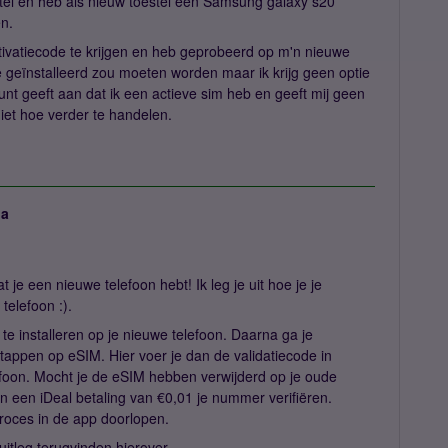
stel en heb als nieuw toestel een Samsung galaxy s20
en.
ivatiecode te krijgen en heb geprobeerd op m'n nieuwe
e geïnstalleerd zou moeten worden maar ik krijg geen optie
unt geeft aan dat ik een actieve sim heb en geeft mij geen
niet hoe verder te handelen.
ja
t je een nieuwe telefoon hebt! Ik leg je uit hoe je je
telefoon :).
 te installeren op je nieuwe telefoon. Daarna ga je
tappen op eSIM. Hier voer je dan de validatiecode in
lefoon. Mocht je de eSIM hebben verwijderd op je oude
an een iDeal betaling van €0,01 je nummer verifiëren.
proces in de app doorlopen.
uitleg terugvinden hierover.