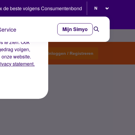
Selecteer taal
x de beste volgens Consumentenbond
Service
Mijn Simyo
e ervaring op de
s te zien. Ook
gedrag volgen,
Start een topic
Inloggen / Registreren
n onze website.
rivacy statement.