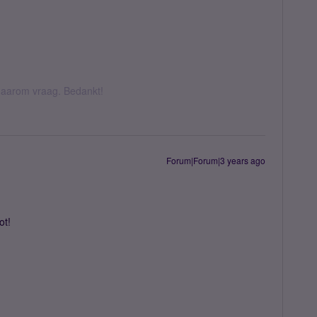
k daarom vraag. Bedankt!
Forum|Forum|3 years ago
ot!