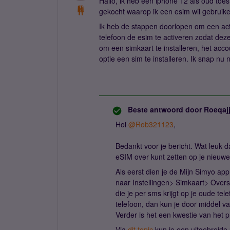
Hallo, ik heb een iphone 12 als oud toe
gekocht waarop ik een esim wil gebruik
Ik heb de stappen doorlopen om een act
telefoon de esim te activeren zodat dez
om een simkaart te installeren, het acco
optie een sim te installeren. Ik snap nu 
Beste antwoord door
Roeqaj
Hoi
@Rob321123
,
Bedankt voor je bericht. Wat leuk da
eSIM over kunt zetten op je nieuwe 
Als eerst dien je de Mijn Simyo app
naar Instellingen> Simkaart> Overs
die je per sms krijgt op je oude te
telefoon, dan kun je door middel v
Verder is het een kwestie van het 
Via
dit topic
kun je een uitgebreide 