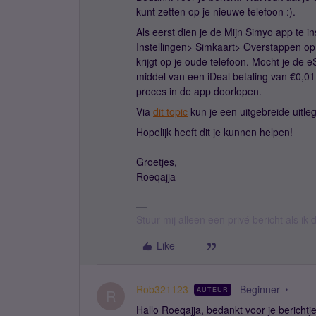
kunt zetten op je nieuwe telefoon :).
Als eerst dien je de Mijn Simyo app te i
Instellingen> Simkaart> Overstappen op 
krijgt op je oude telefoon. Mocht je de 
middel van een iDeal betaling van €0,01
proces in de app doorlopen.
Via
dit topic
kun je een uitgebreide uitle
Hopelijk heeft dit je kunnen helpen!
Groetjes,
Roeqajja
Stuur mij alleen een privé bericht als i
Like
Rob321123
Beginner
AUTEUR
R
Hallo Roeqajja, bedankt voor je berichtj