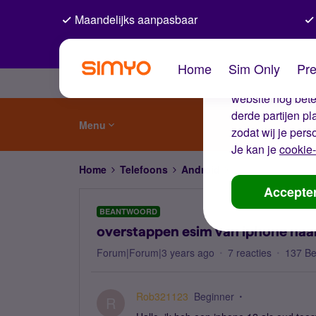
Maandelijks aanpasbaar
De coo
Home
Sim Only
Pre
Wij gebruiken co
website nog beter
derde partijen p
Menu
zodat wij je pers
Je kan je
cookie-
Home
Telefoons
Android
overstappen esim 
Accepte
BEANTWOORD
overstappen esim van iphone naar
Forum|Forum|3 years ago
7 reacties
137 B
Rob321123
Beginner
R