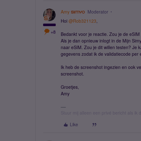
Amy
Moderator
Hoi
@Rob321123
,
+8
Bedankt voor je reactie. Zou je de eSIM
Als je dan opnieuw inlogt in de Mijn S
naar eSIM. Zou je dit willen testen? Je
gegevens zodat ik de validatiecode per e
Ik heb de screenshot ingezien en ook ve
screenshot.
Groetjes,
Amy
Stuur mij alleen een privé bericht als i
Like