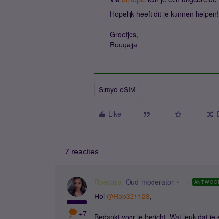
Hopelijk heeft dit je kunnen helpen!
Groetjes,
Roeqajja
Simyo eSIM
Like
7 reacties
Roeqajja
Oud-moderator
ANTWOO
Hoi
@Rob321123
,
+7
Bedankt voor je bericht. Wat leuk dat je 