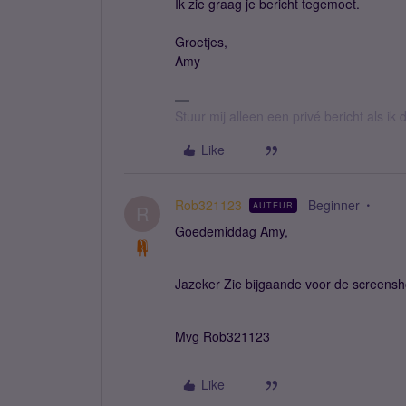
Ik zie graag je bericht tegemoet.
Groetjes,
Amy
Stuur mij alleen een privé bericht als i
Like
Rob321123
Beginner
AUTEUR
R
Goedemiddag Amy,
Jazeker Zie bijgaande voor de screensh
Mvg Rob321123
Like