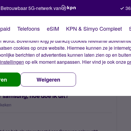
Betrouwbaar 5G-netwerk van
36
kies van Simyo
paid
Telefoons
eSIM
KPN & Simyo Compleet
okies op onze website. Met deze cookies zorgen wij ervoor dat j
 wordt. Bovendien krijg je dankzij cookies relevante advertentie
laatsen cookies op onze website. Hiermee kunnen ze je internet
oonlijke berichten of advertenties kunnen laten zien op en buite
instellingen
op elk moment aanpassen. Hier vind je ook onze
p
van iphone naar samsung, hoe doe ik dit?
ren
Weigeren
 samsung, hoe doe ik dit?
ekeken