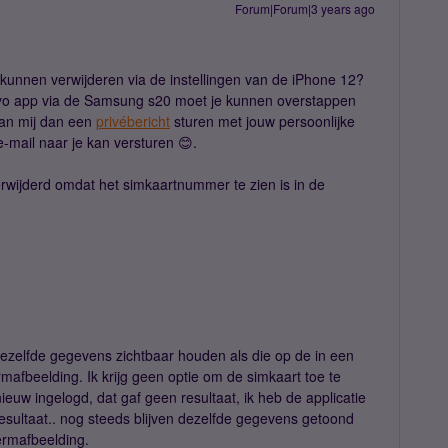
Forum|Forum|3 years ago
 kunnen verwijderen via de instellingen van de iPhone 12?
imyo app via de Samsung s20 moet je kunnen overstappen
 kan mij dan een
privébericht
sturen met jouw persoonlijke
-mail naar je kan versturen 😊.
rwijderd omdat het simkaartnummer te zien is in de
jf dezelfde gegevens zichtbaar houden als die op de in een
mafbeelding. Ik krijg geen optie om de simkaart toe te
uw ingelogd, dat gaf geen resultaat, ik heb de applicatie
esultaat.. nog steeds blijven dezelfde gegevens getoond
ermafbeelding.