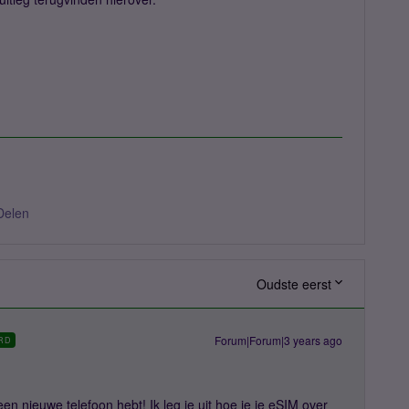
Delen
Oudste eerst
Forum|Forum|3 years ago
RD
een nieuwe telefoon hebt! Ik leg je uit hoe je je eSIM over