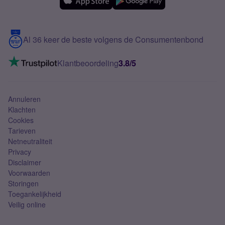
Samsung
Meerdere nummers
Samsung S25 FE
Blog
5G internet
Contact
Al 36 keer de beste volgens de Consumentenbond
Mobiel internet
VoLTE 4G bellen
Klantbeoordeling
3.8/5
Mobiel abonnement
Simkaart
Annuleren
Klachten
Cookies
Tarieven
Netneutraliteit
Privacy
Disclaimer
Voorwaarden
Storingen
Toegankelijkheid
Veilig online