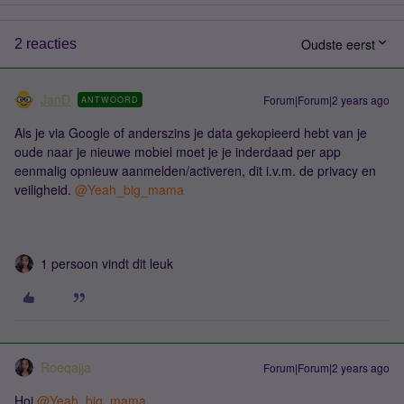
Oudste eerst
2 reacties
JanD
Forum|Forum|2 years ago
ANTWOORD
Als je via Google of anderszins je data gekopieerd hebt van je
oude naar je nieuwe mobiel moet je je inderdaad per app
eenmalig opnieuw aanmelden/activeren, dit i.v.m. de privacy en
veiligheid.
@Yeah_big_mama
1 persoon vindt dit leuk
Roeqajja
Forum|Forum|2 years ago
Hoi
@Yeah_big_mama
,