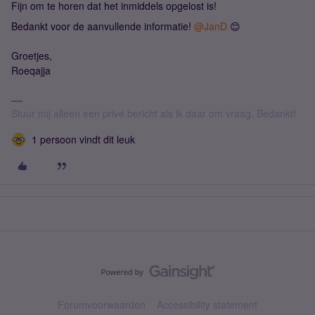
Fijn om te horen dat het inmiddels opgelost is!
Bedankt voor de aanvullende informatie! ​
@JanD
😊
Groetjes,
Roeqajja
Stuur mij alleen een privé bericht als ik daar om vraag. Bedankt!
1 persoon vindt dit leuk
Forumvoorwaarden
Accessibility statement