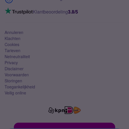
Mobiel internet
VoLTE 4G bellen
Klantbeoordeling
3.8/5
Mobiel abonnement
Simkaart
Annuleren
Klachten
Cookies
Tarieven
Netneutraliteit
Privacy
Disclaimer
Voorwaarden
Storingen
Toegankelijkheid
Veilig online