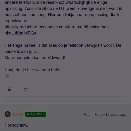
andere telefoon, is de resetknop waarschijnlijk de enige
oplossing. Waar die zit op de LG, weet ik overigens niet, want ik
heb zelf een samsung. Hier een linkje naar de oplossing die ik
tegenkwam:
https://productforums.google.com/forum/m/#!topic/gmail-
nl/oL9KtmiMRGs
Het enige nadeel is dat alles op je telefoon verwijdert wordt. De
keuze is aan jou...
Maar googelen kan nooit kwaad!
Hoop dat je hier wat aan hebt,
Jc
Ernst
Forum|Forum|12 years ago
ANTWOORD
Hoi sophiew,