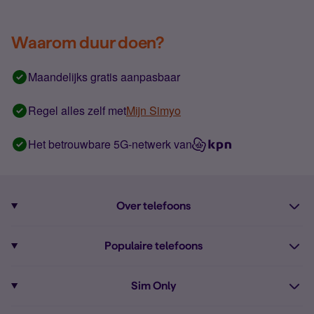
Waarom duur doen?
Maandelijks gratis aanpasbaar
Regel alles zelf met
Mijn Simyo
Het betrouwbare 5G-netwerk van
Over telefoons
Abonnement met telefoon
Populaire telefoons
Informatie over telefoons
Pixel 10
Sim Only
Alle telefoons
Pixel 9a
Sim Only