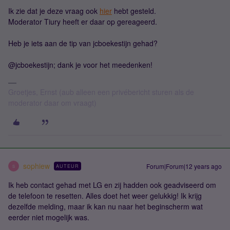
Ik zie dat je deze vraag ook
hier
hebt gesteld.
Moderator Tiury heeft er daar op gereageerd.
Heb je iets aan de tip van jcboekestijn gehad?
@jcboekestijn; dank je voor het meedenken!
Groetjes, Ernst (aub alleen een privébericht sturen als de
moderator daar om vraagt)
sophiew
Forum|Forum|12 years ago
AUTEUR
S
Ik heb contact gehad met LG en zij hadden ook geadviseerd om
de telefoon te resetten. Alles doet het weer gelukkig! Ik krijg
dezelfde melding, maar ik kan nu naar het beginscherm wat
eerder niet mogelijk was.