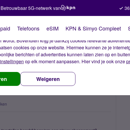
Betrouwbaar 5G-netwerk van
36
kies van Simyo
paid
Telefoons
eSIM
KPN & Simyo Compleet
okies op onze website. Met deze cookies zorgen wij ervoor dat j
 wordt. Bovendien krijg je dankzij cookies relevante advertentie
laatsen cookies op onze website. Hiermee kunnen ze je internet
oonlijke berichten of advertenties kunnen laten zien op en buite
instellingen
op elk moment aanpassen. Hier vind je ook onze
p
modellen
ren
Weigeren
eken