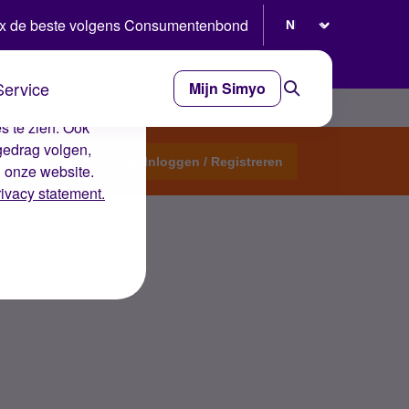
Selecteer taal
x de beste volgens Consumentenbond
Service
Mijn Simyo
e ervaring op de
s te zien. Ook
gedrag volgen,
Start een topic
Inloggen / Registreren
n onze website.
rivacy statement.