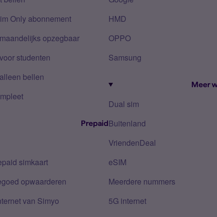
Sim Only abonnement
HMD
 maandelijks opzegbaar
OPPO
voor studenten
Samsung
alleen bellen
Meer w
mpleet
Dual sim
Buitenland
Prepaid
VriendenDeal
epaid simkaart
eSIM
tegoed opwaarderen
Meerdere nummers
nternet van Simyo
5G internet