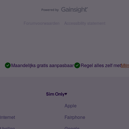
Forumvoorwaarden
Accessibility statement
Maandelijks gratis aanpasbaar
Regel alles zelf met
Mij
Sim Only
Apple
internet
Fairphone
 bellen
Google