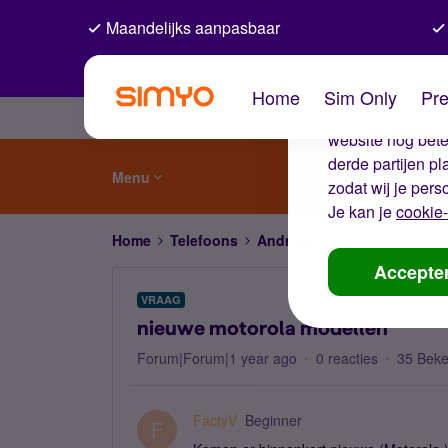
Maandelijks aanpasbaar
De coo
Home
Sim Only
Pre
Wij gebruiken co
website nog beter
derde partijen p
Menu
zodat wij je pers
Je kan je
cookie-
Home
Telefoons
Android
nieuwe motorola 
Accepte
VRAAG
nieuwe motorola modellen
Forum|Forum|1 year ago
0 reacties
35 Bek
FactyV
Beginner
F