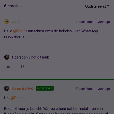
Oudste eerst
6 reacties
JanD
Forum|Forum|1 year ago
Hallo ​
@Dannii
misschien even de helpdesk van WhatsApp
raadplegen?
1 persoon vindt dit leuk
Seren
Forum|Forum|1 year ago
ANTWOORD
Hoi ​
@Dannii
,
Bedankt voor je bericht. Wat vervelend dat het installeren van
WhatsApp niet lukt. Gezien het feit dat de app niet laad op zowel