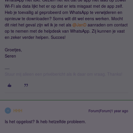
Wi-Fi als data lijkt het er op dat er iets misgaat met de app zelf.
Heb je toevallig al geprobeerd om WhatsApp te verwijderen en
opnieuw te downloaden? Soms wilt dit wel eens werken. Mocht
dit niet het geval zijn wil ik je net als ​
@JanD
aanraden om contact
op te nemen met de helpdesk van WhatsApp. Zij kunnen je vast
en zeker verder helpen. Succes!
Groetjes,
Seren
Stuur mij alleen een privébericht als ik daar om vraag. Thanks!
HHH
Forum|Forum|1 year ago
H
Is het opgelost? Ik heb hetzelfde probleem.