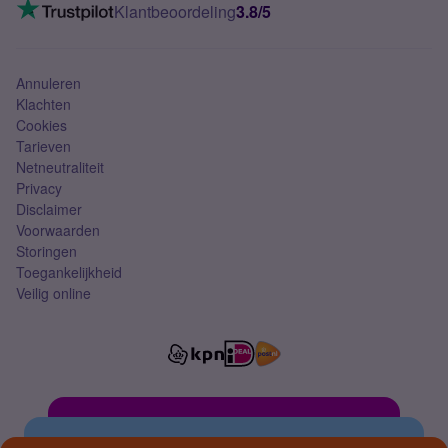
VoLTE 4G bellen
Klantbeoordeling
3.8/5
Mobiel abonnement
Simkaart
Annuleren
Klachten
Cookies
Tarieven
Netneutraliteit
Privacy
Disclaimer
Voorwaarden
Storingen
Toegankelijkheid
Veilig online