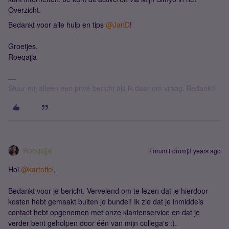
Overzicht.
Bedankt voor alle hulp en tips
@JanD
!
Groetjes,
Roeqajja
Stuur mij alleen een privé bericht als ik daar om vraag. Bedankt!
Roeqajja
Forum|Forum|3 years ago
Hoi
@kartoffel
,
Bedankt voor je bericht. Vervelend om te lezen dat je hierdoor
kosten hebt gemaakt buiten je bundel! Ik zie dat je inmiddels
contact hebt opgenomen met onze klantenservice en dat je
verder bent geholpen door één van mijn collega's :).