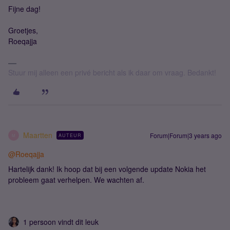
Fijne dag!
Groetjes,
Roeqajja
Stuur mij alleen een privé bericht als ik daar om vraag. Bedankt!
Maartten
Forum|Forum|3 years ago
AUTEUR
M
@Roeqajja
Hartelijk dank! Ik hoop dat bij een volgende update Nokia het
probleem gaat verhelpen. We wachten af.
1 persoon vindt dit leuk