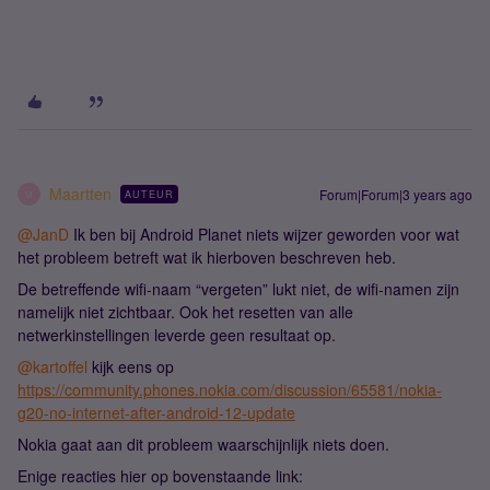
Maartten
Forum|Forum|3 years ago
AUTEUR
M
@JanD
Ik ben bij Android Planet niets wijzer geworden voor wat
het probleem betreft wat ik hierboven beschreven heb.
De betreffende wifi-naam “vergeten” lukt niet, de wifi-namen zijn
namelijk niet zichtbaar. Ook het resetten van alle
netwerkinstellingen leverde geen resultaat op.
@kartoffel
kijk eens op
https://community.phones.nokia.com/discussion/65581/nokia-
g20-no-internet-after-android-12-update
Nokia gaat aan dit probleem waarschijnlijk niets doen.
Enige reacties hier op bovenstaande link: