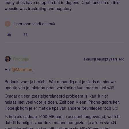
many of us have no option but to depend. Chat function on this
website was frustrating and nugatory.
1 persoon vindt dit leuk
K
Roeqajja
Forum|Forum|3 years ago
Hoi
@Maartten
,
Bedankt voor je bericht. Wat onhandig dat je sinds de nieuwe
update van je telefoon geen verbinding kunt maken met wifi!
Omdat dit een toestelgerelateerd probleem is, kan ik hier
helaas niet veel voor je doen. Zelf ben ik een iPhone-gebruiker.
Hopelijk kom je er met de tips van andere forumleden toch uit!
Ik heb als cadeau 1000 MB aan je account toegevoegd, wellicht
dat dit handig is voor deze maand aangezien je alleen via 4G
kunt internetten. Je kunt dit activeren via Mijn Simyo in het