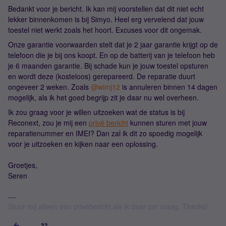
Bedankt voor je bericht. Ik kan mij voorstellen dat dit niet echt
lekker binnenkomen is bij Simyo. Heel erg vervelend dat jouw
toestel niet werkt zoals het hoort. Excuses voor dit ongemak.
Onze garantie voorwaarden stelt dat je 2 jaar garantie krijgt op de
telefoon die je bij ons koopt. En op de batterij van je telefoon heb
je 6 maanden garantie. Bij schade kun je jouw toestel opsturen
en wordt deze (kosteloos) gerepareerd. De reparatie duurt
ongeveer 2 weken. Zoals
@wimj12
is annuleren binnen 14 dagen
mogelijk, als ik het goed begrijp zit je daar nu wel overheen.
Ik zou graag voor je willen uitzoeken wat de status is bij
Reconext, zou je mij een
privé bericht
kunnen sturen met jouw
reparatienummer en IMEI? Dan zal ik dit zo spoedig mogelijk
voor je uitzoeken en kijken naar een oplossing.
Groetjes,
Seren
Stuur mij alleen een privébericht als ik daar om vraag. Thanks!