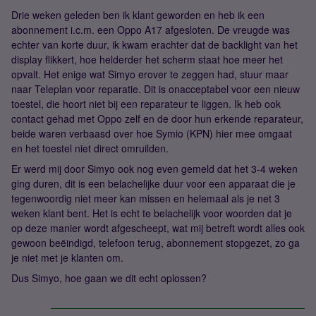
Drie weken geleden ben ik klant geworden en heb ik een
abonnement i.c.m. een Oppo A17 afgesloten. De vreugde was
echter van korte duur, ik kwam erachter dat de backlight van het
display flikkert, hoe helderder het scherm staat hoe meer het
opvalt. Het enige wat Simyo erover te zeggen had, stuur maar
naar Teleplan voor reparatie. Dit is onacceptabel voor een nieuw
toestel, die hoort niet bij een reparateur te liggen. Ik heb ook
contact gehad met Oppo zelf en de door hun erkende reparateur,
beide waren verbaasd over hoe Symio (KPN) hier mee omgaat
en het toestel niet direct omruilden.
Er werd mij door Simyo ook nog even gemeld dat het 3-4 weken
ging duren, dit is een belachelijke duur voor een apparaat die je
tegenwoordig niet meer kan missen en helemaal als je net 3
weken klant bent. Het is echt te belachelijk voor woorden dat je
op deze manier wordt afgescheept, wat mij betreft wordt alles ook
gewoon beëindigd, telefoon terug, abonnement stopgezet, zo ga
je niet met je klanten om.
Dus Simyo, hoe gaan we dit echt oplossen?