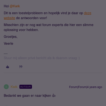
Hoi
@Kwik
Dit is een toestelprobleem en hopelijk vind je daar op
deze
website
de antwoorden voor!
Misschien zijn er nog wat forum experts die hier een slimme
oplossing voor hebben.
Groetjes,
Veerle
Stuur mij alleen privé bericht als ik daarom vraag :)
Kwik
Forum|Forum|4 years ago
AUTEUR
K
Bedankt we gaan er naar kijken 👍