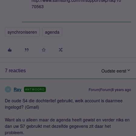
http://www.samsung.com/nl/support/skp/faq/10
70563
synchroniseren
agenda
Oudste eerst
7 reacties
Ray
Forum|Forum|8 years ago
ANTWOORD
R
De oude S4 die dochterlief gebruikt, welk account is daarmee
ingelogd? (Gmail)
Want als u alleen maar de agenda heeft gewist en verder niks en
dan uw S7 gebruikt met dezelfde gegevens zit daar het
probleem.