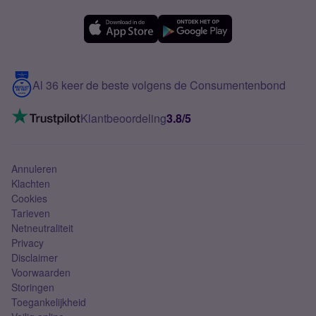
OPPO
Simyo Compleet
eSIM
Samsung A56
Over Simyo
Samsung
Meerdere nummers
Samsung S25 FE
Blog
5G internet
Contact
Al 36 keer de beste volgens de Consumentenbond
Mobiel internet
VoLTE 4G bellen
Klantbeoordeling
3.8/5
Mobiel abonnement
Simkaart
Annuleren
Klachten
Cookies
Tarieven
Netneutraliteit
Privacy
Disclaimer
Voorwaarden
Storingen
Toegankelijkheid