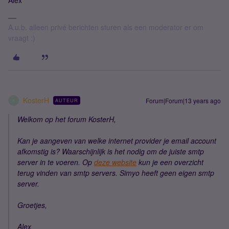
Alex
A.u.b. alleen privé berichten sturen als een moderator er om
vraagt :)
KosterH
Forum|Forum|13 years ago
AUTEUR
K
Welkom op het forum KosterH,
Kan je aangeven van welke internet provider je email account
afkomstig is? Waarschijnlijk is het nodig om de juiste smtp
server in te voeren. Op
deze website
kun je een overzicht
terug vinden van smtp servers. Simyo heeft geen eigen smtp
server.
Groetjes,
Alex