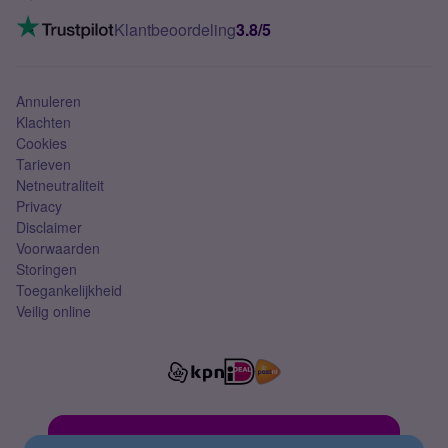
Mobiel internet
VoLTE 4G bellen
Klantbeoordeling
3.8/5
Mobiel abonnement
Simkaart
Annuleren
Klachten
Cookies
Tarieven
Netneutraliteit
Privacy
Disclaimer
Voorwaarden
Storingen
Toegankelijkheid
Veilig online