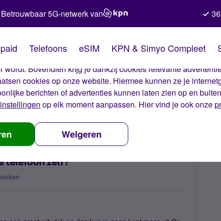
Betrouwbaar 5G-netwerk van
36
kies van Simyo
paid
Telefoons
eSIM
KPN & Simyo Compleet
okies op onze website. Met deze cookies zorgen wij ervoor dat j
 wordt. Bovendien krijg je dankzij cookies relevante advertentie
laatsen cookies op onze website. Hiermee kunnen ze je internet
oonlijke berichten of advertenties kunnen laten zien op en buite
instellingen
op elk moment aanpassen. Hier vind je ook onze
p
 gestopt' aan de telefoon zelf?
ren
Weigeren
e telefoon zelf?
ekeken