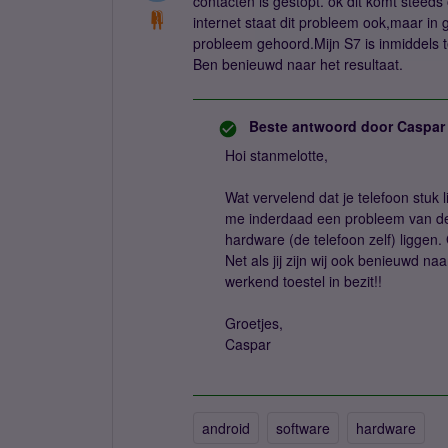
contacten is gestopt. ok dit komt steeds
internet staat dit probleem ook,maar in
probleem gehoord.Mijn S7 is inmiddels
Ben benieuwd naar het resultaat.
Beste antwoord door
Caspar
Hoi stanmelotte,
Wat vervelend dat je telefoon stuk li
me inderdaad een probleem van de 
hardware (de telefoon zelf) liggen. 
Net als jij zijn wij ook benieuwd na
werkend toestel in bezit!!
Groetjes,
Caspar
android
software
hardware