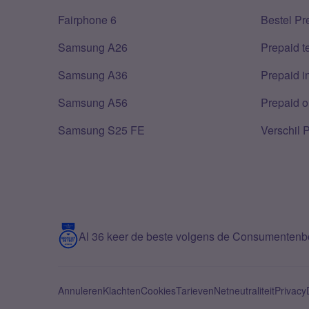
Fairphone 6
Bestel Pr
Samsung A26
Prepaid 
Samsung A36
Prepaid i
Samsung A56
Prepaid o
Samsung S25 FE
Verschil 
Al 36 keer de beste volgens de Consumenten
Annuleren
Klachten
Cookies
Tarieven
Netneutraliteit
Privacy