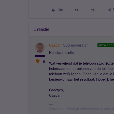
Like
1 reactie
Caspar
Oud-moderator
ANTWOOR
Hoi stanmelotte,
+9
Wat vervelend dat je telefoon stuk lijkt t
inderdaad een probleem van de telefoon
telefoon zelf) liggen. Goed van je dat je h
benieuwd naar het resultaat. Hopelijk he
Groetjes,
Caspar
Alsjeblieft alleen privéberichten sturen