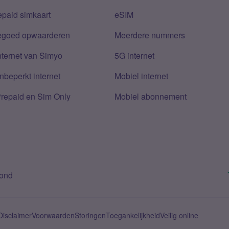
epaid simkaart
eSIM
tegoed opwaarderen
Meerdere nummers
nternet van Simyo
5G internet
nbeperkt internet
Mobiel internet
Prepaid en Sim Only
Mobiel abonnement
bond
Disclaimer
Voorwaarden
Storingen
Toegankelijkheid
Veilig online