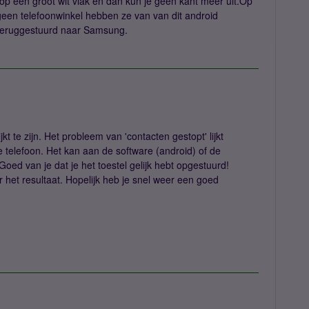
 op een groot wit vlak en dan kun je geen kant meer uit.Op
 geen telefoonwinkel hebben ze van van dit android
 teruggestuurd naar Samsung.
jkt te zijn. Het probleem van 'contacten gestopt' lijkt
telefoon. Het kan aan de software (android) of de
Goed van je dat je het toestel gelijk hebt opgestuurd!
ar het resultaat. Hopelijk heb je snel weer een goed