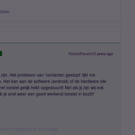
Delen
Forum|Forum|10 years ago
D
e zijn. Het probleem van 'contacten gestopt' lijkt me
. Het kan aan de software (android) of de hardware (de
et toestel gelijk hebt opgestuurd! Net als jij zijn wij ook
b je snel weer een goed werkend toestel in bezit!!
 als een moderator er om vraagt.