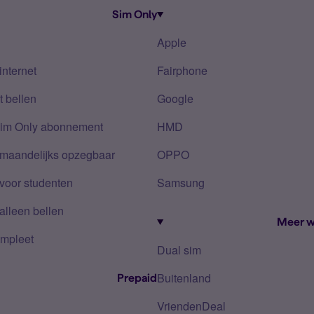
Sim Only
Apple
internet
Fairphone
 bellen
Google
Sim Only abonnement
HMD
 maandelijks opzegbaar
OPPO
voor studenten
Samsung
alleen bellen
Meer w
mpleet
Dual sim
Buitenland
Prepaid
VriendenDeal