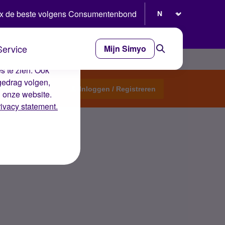
Selecteer taal
x de beste volgens Consumentenbond
Service
Mijn Simyo
e ervaring op de
s te zien. Ook
gedrag volgen,
Start een topic
Inloggen / Registreren
n onze website.
rivacy statement.