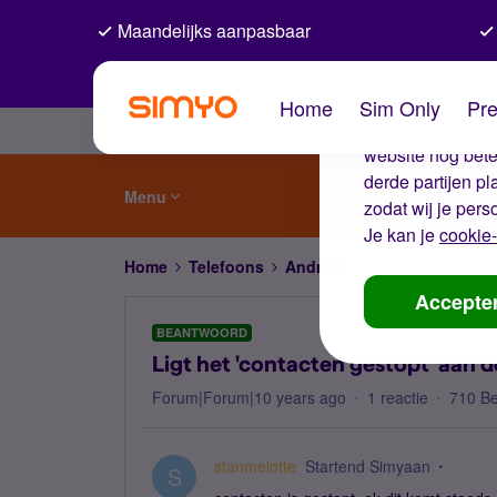
Maandelijks aanpasbaar
De coo
Home
Sim Only
Pre
Wij gebruiken co
website nog beter
derde partijen p
Menu
zodat wij je pers
Je kan je
cookie-
Home
Telefoons
Android
Ligt het 'contacten
Accepte
BEANTWOORD
Ligt het 'contacten gestopt' aan d
Forum|Forum|10 years ago
1 reactie
710 B
stanmelotte
Startend Simyaan
S