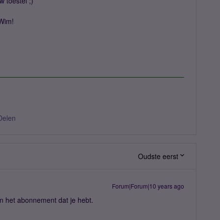
 toestel ;)
 Wim!
Delen
Oudste eerst
Forum|Forum|10 years ago
an het abonnement dat je hebt.