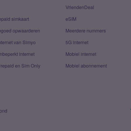
VriendenDeal
epaid simkaart
eSIM
tegoed opwaarderen
Meerdere nummers
nternet van Simyo
5G internet
nbeperkt internet
Mobiel internet
Prepaid en Sim Only
Mobiel abonnement
bond