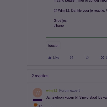
maand betalen, met of zonder nieuw
@ Wimj12: Dankje voor je reactie,
Groetjes,
Jihane
toestel
Like
2 reacties
wimj12
Forum expert
W
Ja, telefoon kopen bij Simyo staat los v
+7