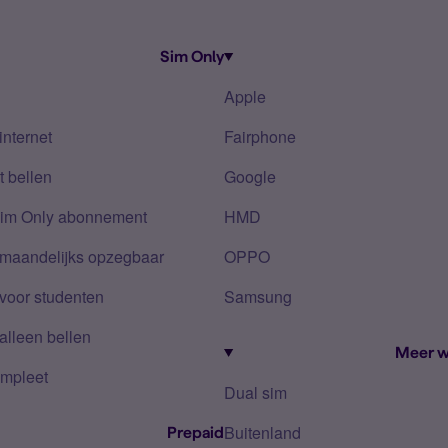
Sim Only
Apple
internet
Fairphone
 bellen
Google
Sim Only abonnement
HMD
 maandelijks opzegbaar
OPPO
voor studenten
Samsung
alleen bellen
Meer w
mpleet
Dual sim
Buitenland
Prepaid