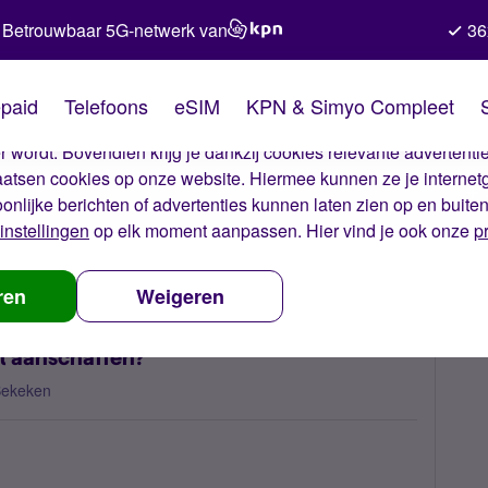
Betrouwbaar 5G-netwerk van
36
kies van Simyo
paid
Telefoons
eSIM
KPN & Simyo Compleet
okies op onze website. Met deze cookies zorgen wij ervoor dat j
 wordt. Bovendien krijg je dankzij cookies relevante advertentie
laatsen cookies op onze website. Hiermee kunnen ze je internet
oonlijke berichten of advertenties kunnen laten zien op en buite
instellingen
op elk moment aanpassen. Hier vind je ook onze
p
een nieuw toestel aanschaffen?
ren
Weigeren
el aanschaffen?
Bekeken