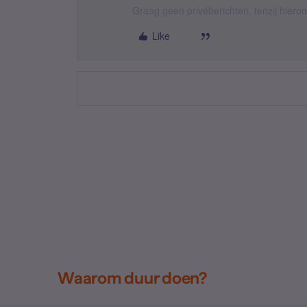
Graag geen privéberichten, tenzij hier
Like
Waarom duur doen?