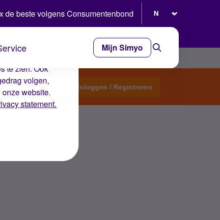
Selecteer taal
x de beste volgens Consumentenbond
Service
Mijn Simyo
e ervaring op de
s te zien. Ook
gedrag volgen,
Start een topic
Inloggen / Registreren
n onze website.
rivacy statement.