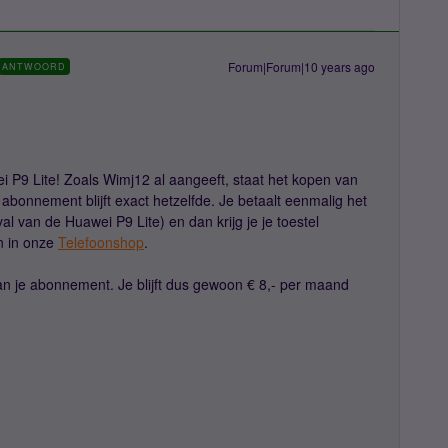
Forum|Forum|10 years ago
ANTWOORD
 P9 Lite! Zoals Wimj12 al aangeeft, staat het kopen van
abonnement blijft exact hetzelfde. Je betaalt eenmalig het
val van de Huawei P9 Lite) en dan krijg je je toestel
en in onze
Telefoonshop
.
aan je abonnement. Je blijft dus gewoon € 8,- per maand