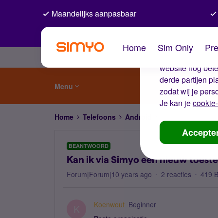
Maandelijks aanpasbaar
De coo
Home
Sim Only
Pre
Wij gebruiken co
website nog beter
derde partijen p
Menu
zodat wij je pers
Je kan je
cookie-
Home
Telefoons
Android
Kan ik via Simyo 
Accepte
BEANTWOORD
Kan ik via Simyo een nieuw toest
Forum|Forum|10 years ago
2 reacties
419 
Koenwout
Beginner
K