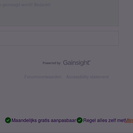
om gevraagd wordt! Bedankt!
Forumvoorwaarden
Accessibility statement
Maandelijks gratis aanpasbaar
Regel alles zelf met
Mij