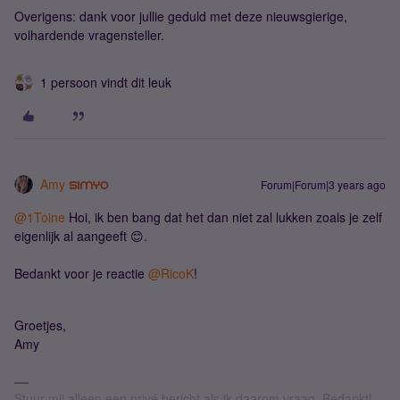
Overigens: dank voor jullie geduld met deze nieuwsgierige,
volhardende vragensteller.
1 persoon vindt dit leuk
Amy
Forum|Forum|3 years ago
@1Toine
Hoi, ik ben bang dat het dan niet zal lukken zoals je zelf
eigenlijk al aangeeft 😊.
Bedankt voor je reactie
@RicoK
!
Groetjes,
Amy
Stuur mij alleen een privé bericht als ik daarom vraag. Bedankt!