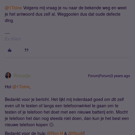
@1Toine
Volgens mij vraag je nu naar de bekende weg en weet
je het antwoord dus zelf al. Weggooien dus dat oude defecte
ding.
Ex-Klant
Roeqajja
Forum|Forum|3 years ago
Hoi
@1Toine
,
Bedankt voor je bericht. Het lijkt mij inderdaad goed om dit zelf
even uit te testen of langs een telefoonwinkel te gaan om te
testen of je telefoon het doet met een nieuwe batterij erin. Mocht
je telefoon het dan nog steeds niet doen, dan kun je het best een
nieuwe telefoon kopen 🙂.
Bedankt voor de hulp
@Ron H
&
@RicoK
!