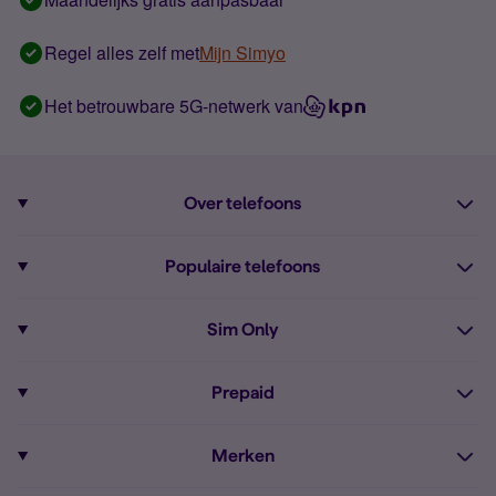
Regel alles zelf met
Mijn Simyo
Het betrouwbare 5G-netwerk van
Over telefoons
Abonnement met telefoon
Populaire telefoons
Informatie over telefoons
Pixel 10
Sim Only
Alle telefoons
Pixel 9a
Sim Only
Prepaid
iPhone 16
Sim Only internet
Prepaid
iPhone 16e
Merken
Onbeperkt bellen
Bestel Prepaid simkaart
iPhone 15