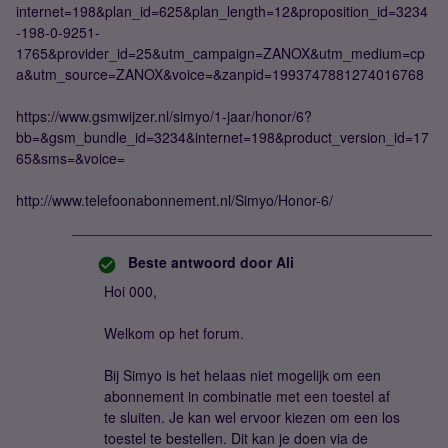
internet=198&plan_id=625&plan_length=12&proposition_id=3234
-198-0-9251-
1765&provider_id=25&utm_campaign=ZANOX&utm_medium=cp
a&utm_source=ZANOX&voice=&zanpid=1993747881274016768
https://www.gsmwijzer.nl/simyo/1-jaar/honor/6?
bb=&gsm_bundle_id=3234&internet=198&product_version_id=17
65&sms=&voice=
http://www.telefoonabonnement.nl/Simyo/Honor-6/
Beste antwoord door
Ali
Hoi 000,
Welkom op het forum.
Bij Simyo is het helaas niet mogelijk om een
abonnement in combinatie met een toestel af
te sluiten. Je kan wel ervoor kiezen om een los
toestel te bestellen. Dit kan je doen via de