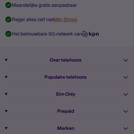
Maandelijks gratis aanpasbaar
Regel alles zelf met
Mijn Simyo
Het betrouwbare 5G-netwerk van
Over telefoons
Abonnement met telefoon
Populaire telefoons
Informatie over telefoons
Pixel 10
Sim Only
Alle telefoons
Pixel 9a
Sim Only
Prepaid
iPhone 16
Sim Only internet
Prepaid
iPhone 16e
Merken
Onbeperkt bellen