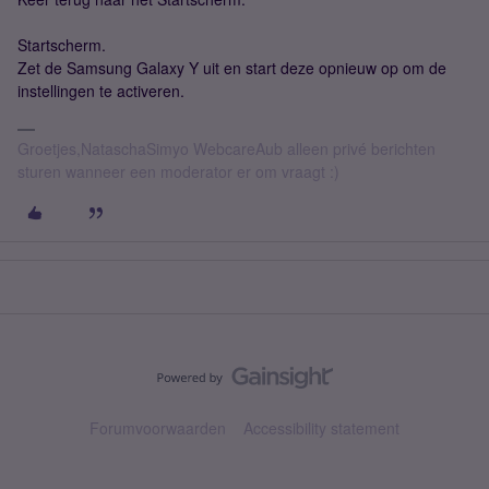
Startscherm.
Zet de Samsung Galaxy Y uit en start deze opnieuw op om de
instellingen te activeren.
Groetjes,NataschaSimyo WebcareAub alleen privé berichten
sturen wanneer een moderator er om vraagt :)
Forumvoorwaarden
Accessibility statement