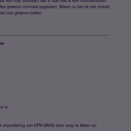
r kon mijn simkaart niet in dus heb ik een microsimkaart
lles gewoon normaal opgestart. Alleen nu kan ik niet mobiel
Ik kan ook gewoon bellen.
ha
e in.
et uitzondering van KPN MMS) door erop te tikken en