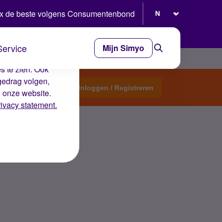
Selecteer taal
x de beste volgens Consumentenbond
Service
Mijn Simyo
e ervaring op de
s te zien. Ook
gedrag volgen,
Start een topic
Inloggen / Registreren
n onze website.
rivacy statement.