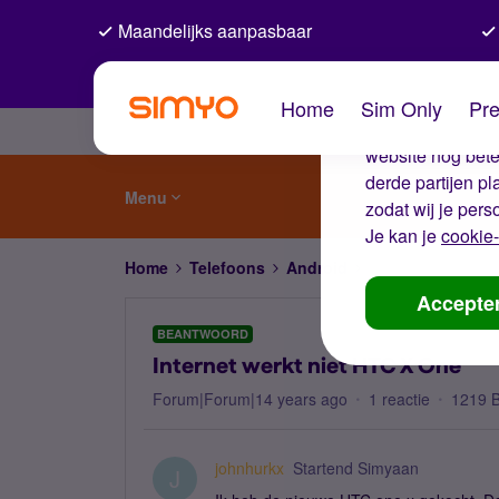
Maandelijks aanpasbaar
De coo
Home
Sim Only
Pre
Wij gebruiken co
website nog beter
derde partijen p
Menu
zodat wij je pers
Je kan je
cookie-
Home
Telefoons
Android
Internet werkt ni
Accepte
BEANTWOORD
Internet werkt niet HTC X One
Forum|Forum|14 years ago
1 reactie
1219 
johnhurkx
Startend Simyaan
J