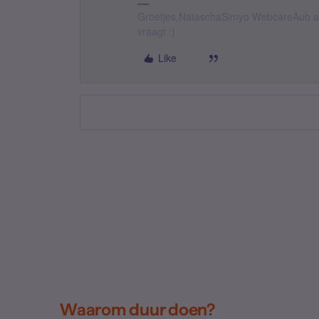
Groetjes,NataschaSimyo WebcareAub all
vraagt :)
Like
Waarom duur doen?