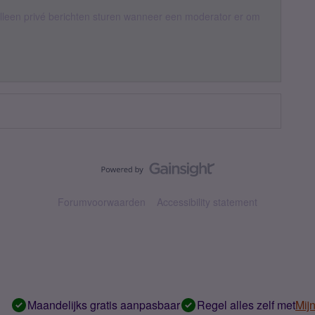
een privé berichten sturen wanneer een moderator er om
Forumvoorwaarden
Accessibility statement
Maandelijks gratis aanpasbaar
Regel alles zelf met
Mij