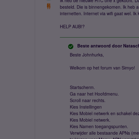
Ik heb de nieuwe HTC one x gekocht. Daa
besteld. Die is binnengekomen. Ik heb a
internetten. Internet via wifi gaat wel. 
HELP AUB!?
Beste antwoord door
Natasc
Beste Johnhurks,
Welkom op het forum van Simyo!
Startscherm.
Ga naar het Hoofdmenu.
Scroll naar rechts.
Kies Instellingen
Kies Mobiel netwerk en schakel dez
Kies Mobiel netwerk.
Kies Namen toegangspunten.
Verwijder alle bestaande APNs (m