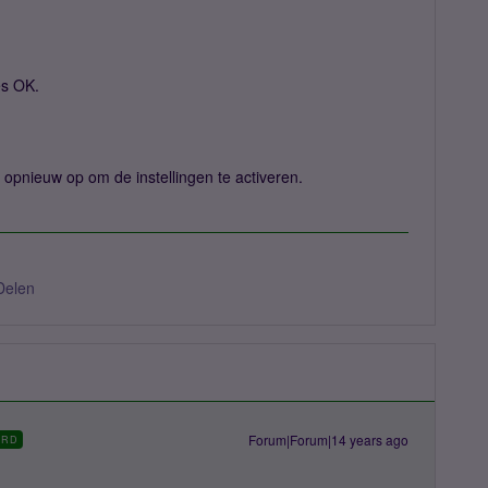
es OK.
 opnieuw op om de instellingen te activeren.
Delen
Forum|Forum|14 years ago
ORD