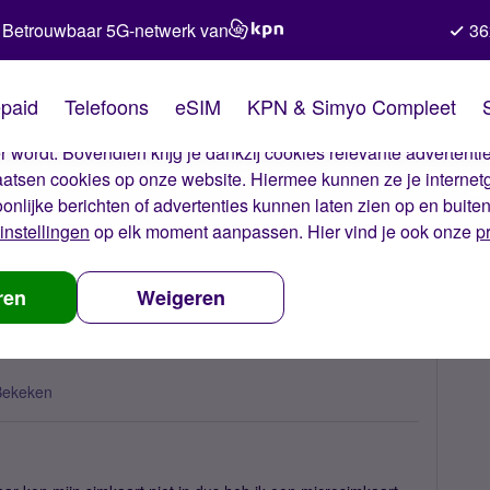
Betrouwbaar 5G-netwerk van
36
kies van Simyo
paid
Telefoons
eSIM
KPN & Simyo Compleet
okies op onze website. Met deze cookies zorgen wij ervoor dat j
 wordt. Bovendien krijg je dankzij cookies relevante advertentie
laatsen cookies op onze website. Hiermee kunnen ze je internet
oonlijke berichten of advertenties kunnen laten zien op en buite
instellingen
op elk moment aanpassen. Hier vind je ook onze
p
et HTC X One
ren
Weigeren
Bekeken