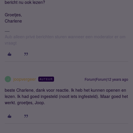
bericht nu ook lezen?
Groetjes,
Charlene
Aub alleen privé berichten sturen wanneer een moderator er om
vraagt
joopvergeer
Forum|Forum|12 years ago
AUTEUR
J
beste Charlene, dank voor reactie. Ik heb het kunnen openen en
lezen. Ik had goed ingesteld (nooit iets ingfesteld). Maar goed het
werkt. groetjes, Joop.