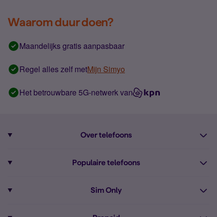
Waarom duur doen?
Maandelijks gratis aanpasbaar
Regel alles zelf met
Mijn Simyo
Het betrouwbare 5G-netwerk van
Over telefoons
Abonnement met telefoon
Populaire telefoons
Informatie over telefoons
Pixel 10
Sim Only
Alle telefoons
Pixel 9a
Sim Only