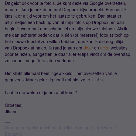
Dit geldt ook voor je foto's. Je kunt deze via Google overzetten,
maar dit kun je ook doen met Dropbox bijvoorbeeld. Persoonlijk
kies ik er altijd voor om het laatste te gebruiken. Dan staat er
altijd netjes een back-up van al mijn foto's op Dropbox, en dan
begin ik weer met een schone lei op mijn nieuwe telefoon. Als ik
me dan achteraf bedenk dat ik één (of meerere!) foto('s) toch op
het nieuwe toestel zou willen hebben, dan kan ik die nog altijd
van Dropbox af halen. Ik raad je aan om
deze
en
deze
websites
door te lezen, aangezien je daar allerlei tips vindt om de overstap
zo soepel mogelijk te laten verlopen.
Het klinkt allemaal heel ingewikkeld - het overzetten van je
gegevens. Maar gelukkig hoeft dat niet zo te zijn! :)
Laat je me weten of je er zo uit komt?
Groetjes,
Jihane
Graag geen privéberichten, tenzij hierom gevraagd wordt!
Bedankt!