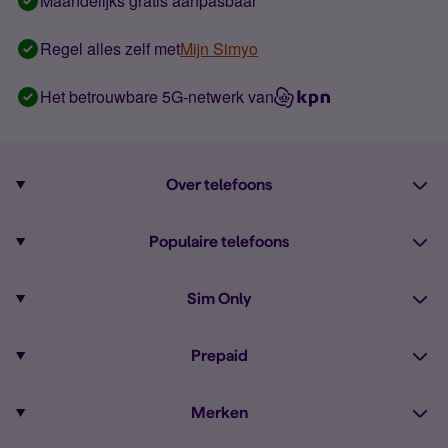
Maandelijks gratis aanpasbaar
Regel alles zelf met
Mijn Simyo
Het betrouwbare 5G-netwerk van
Over telefoons
Abonnement met telefoon
Populaire telefoons
Informatie over telefoons
Pixel 10
Sim Only
Alle telefoons
Pixel 9a
Sim Only
Prepaid
iPhone 16
Sim Only internet
Prepaid
iPhone 16e
Merken
Onbeperkt bellen
Bestel Prepaid simkaart
iPhone 15