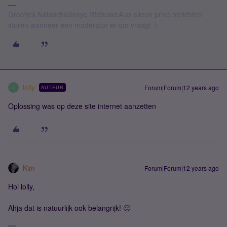
Groetjes,NataschaSimyo WebcareAub alleen privé berichten
sturen wanneer een moderator er om vraagt :)
lolly
Forum|Forum|12 years ago
AUTEUR
L
Oplossing was op deze site internet aanzetten
Kim
Forum|Forum|12 years ago
Hoi lolly,
Ahja dat is natuurlijk ook belangrijk! 🙂