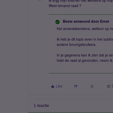
Ik krijg mijn internet niet werkend op m
Weet iemand raad ?
Beste antwoord door
Ernst
Hoi amandakerstens, welkom op he
Ik heb je dit topic even in het subf
andere forumgebruikers.
In je gegevens kan ik zien dat je s
hebt de raad al gevonden, neem i
Like
1 reactie