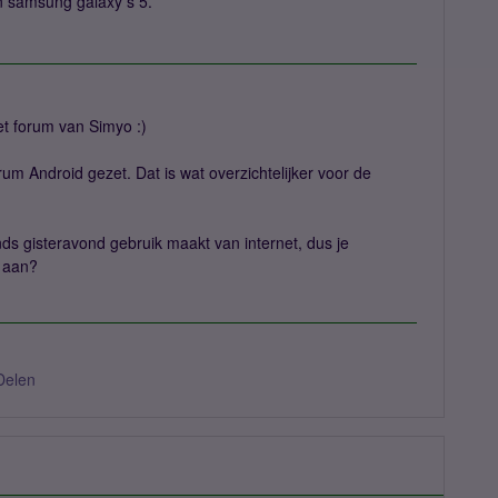
ijn samsung galaxy s 5.
t forum van Simyo :)
orum Android gezet. Dat is wat overzichtelijker voor de
inds gisteravond gebruik maakt van internet, dus je
k aan?
Delen