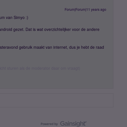
Forum|Forum|11 years ago
um van Simyo :)
Android gezet. Dat is wat overzichtelijker voor de andere
gisteravond gebruik maakt van internet, dus je hebt de raad
richt sturen als de moderator daar om vraagt)