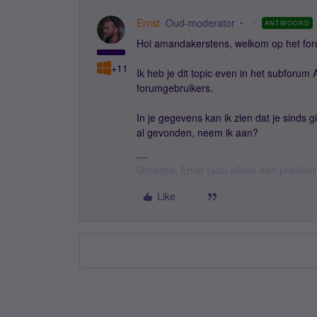
Ernst
Oud-moderator
ANTWOORD
Hoi amandakerstens, welkom op het for
+11
Ik heb je dit topic even in het subforum 
forumgebruikers.
In je gegevens kan ik zien dat je sinds 
al gevonden, neem ik aan?
Groetjes, Ernst (aub alleen een privébe
Like