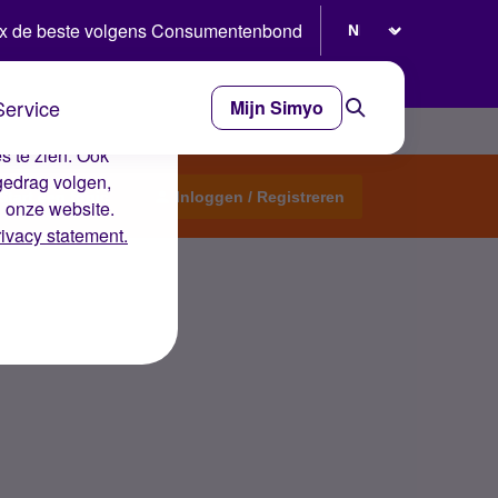
Selecteer taal
x de beste volgens Consumentenbond
Service
Mijn Simyo
e ervaring op de
s te zien. Ook
gedrag volgen,
Start een topic
Inloggen / Registreren
n onze website.
rivacy statement.