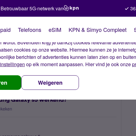
Betrouwbaar 5G-netwerk van
36
kies van Simyo
paid
Telefoons
eSIM
KPN & Simyo Compleet
okies op onze website. Met deze cookies zorgen wij ervoor dat j
 wordt. Bovendien krijg je dankzij cookies relevante advertentie
laatsen cookies op onze website. Hiermee kunnen ze je internet
oonlijke berichten of advertenties kunnen laten zien op en buite
instellingen
op elk moment aanpassen. Hier vind je ook onze
p
rnet op mijn Samsung Galaxy s5 werkend?
ren
Weigeren
msung Galaxy s5 werkend?
ekeken