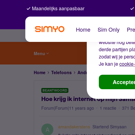
Maandelijks aanpasbaar
De coo
Home
Sim Only
Pre
Wij gebruiken co
website nog beter
derde partijen p
Menu
zodat wij je pers
Je kan je
cookie-
Home
Telefoons
Android
Hoe krijg ik inte
Accepte
BEANTWOORD
Hoe krijg ik internet op mijn Sa
Forum|Forum|11 years ago
1 reactie
371 B
amandakerstens
Startend Simyaan
A