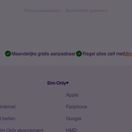
Forumvoorwaarden
Accessibility statement
Maandelijks gratis aanpasbaar
Regel alles zelf met
Mij
Sim Only
Apple
internet
Fairphone
 bellen
Google
Sim Only abonnement
HMD