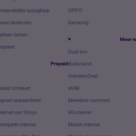
 maandelijks opzegbaar
OPPO
voor studenten
Samsung
alleen bellen
Meer w
mpleet
Dual sim
Buitenland
Prepaid
VriendenDeal
epaid simkaart
eSIM
tegoed opwaarderen
Meerdere nummers
nternet van Simyo
5G internet
nbeperkt internet
Mobiel internet