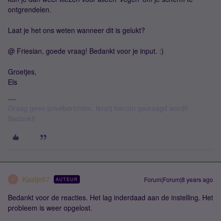
ontgrendelen.
Laat je het ons weten wanneer dit is gelukt?
@ Friesian, goede vraag! Bedankt voor je input. :)
Groetjes,
Els
Graag geen privéberichten, tenzij hierom gevraagd wordt!
Bedankt!
Kaatje57
Forum|Forum|8 years ago
AUTEUR
K
Bedankt voor de reacties. Het lag inderdaad aan de instelling. Het
probleem is weer opgelost.