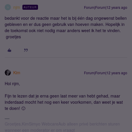
njm
Forum|Forum|12 years ago
AUTEUR
N
bedankt voor de reactie maar het is bij één dag ongewenst bellen
gebleven en er dus geen gebruik van hoeven maken. Hopelijk in
de toekomst ook niet nodig maar anders weet ik het te vinden.
groetjes
Kim
Forum|Forum|12 years ago
Hoi njm,
Fijn te lezen dat je erna geen last meer van hebt gehad, maar
inderdaad mocht het nog een keer voorkomen, dan weet je wat
te doen! 🙂
Groetjes,KimSimyo WebcareAub alleen privé berichten sturen
wanneer een moderator er om vraagt