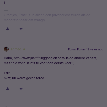
)
Groetjes, Ernst (aub alleen een privébericht sturen als de
moderator daar om vraagt)
ahmed_a
Forum|Forum|12 years ago
Haha, http://www.just****inggoogleit.com/ is de andere variant,
maar die vond ik iets té voor een eerste keer :)
Edit:
nvm; url wordt gecensored...