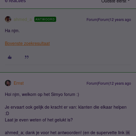
Oudste eerst
6 reacties
ahmed_a
Forum|Forum|12 years ago
ANTWOORD
Ha njm.
Bovenste zoekresultaat
Ernst
Forum|Forum|12 years ago
Hoi njm, welkom op het Simyo forum :)
Je ervaart ook gelijk de kracht er van: klanten die elkaar helpen
:D
Laat je even weten of het gelukt is?
ahmed_a; dank je voor het antwoorden! (en de supervette link 🆒