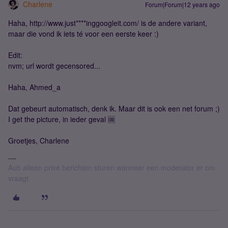
Charlene
Forum|Forum|12 years ago
Haha, http://www.just****inggoogleit.com/ is de andere variant,
maar die vond ik iets té voor een eerste keer :)
Edit:
nvm; url wordt gecensored...
Haha, Ahmed_a
Dat gebeurt automatisch, denk ik. Maar dit is ook een net forum ;)
I get the picture, in ieder geval 🆒
Groetjes, Charlene
Aub alleen privé berichten sturen wanneer een moderator er om
vraagt