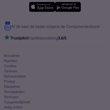
eSIM
Samsung A56
Over Simyo
Samsung
Meerdere nummers
Samsung S25 FE
Blog
5G internet
Contact
Al 36 keer de beste volgens de Consumentenbond
Mobiel internet
VoLTE 4G bellen
Klantbeoordeling
3.8/5
Mobiel abonnement
Simkaart
Annuleren
Klachten
Cookies
Tarieven
Netneutraliteit
Privacy
Disclaimer
Voorwaarden
Storingen
Toegankelijkheid
Veilig online