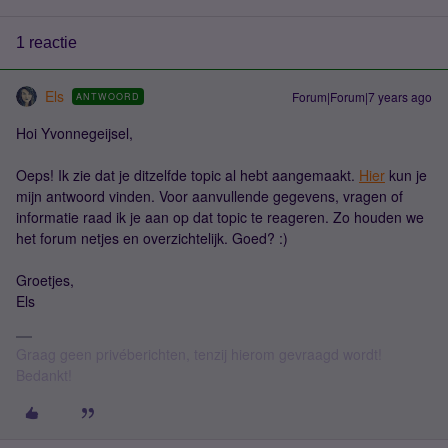
1 reactie
Els
Forum|Forum|7 years ago
ANTWOORD
Hoi Yvonnegeijsel,
Oeps! Ik zie dat je ditzelfde topic al hebt aangemaakt.
Hier
kun je
mijn antwoord vinden. Voor aanvullende gegevens, vragen of
informatie raad ik je aan op dat topic te reageren. Zo houden we
het forum netjes en overzichtelijk. Goed? :)
Groetjes,
Els
Graag geen privéberichten, tenzij hierom gevraagd wordt!
Bedankt!