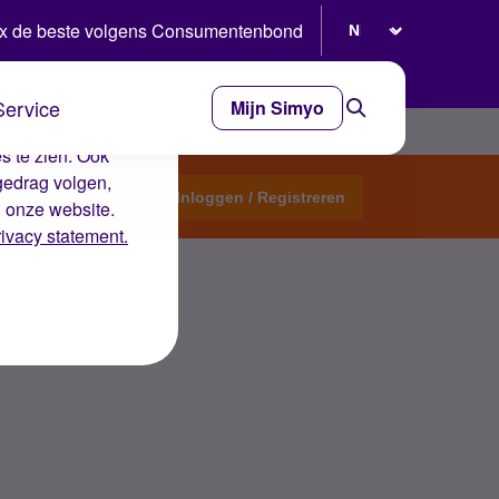
Selecteer taal
x de beste volgens Consumentenbond
Service
Mijn Simyo
e ervaring op de
s te zien. Ook
gedrag volgen,
Start een topic
Inloggen / Registreren
n onze website.
rivacy statement.