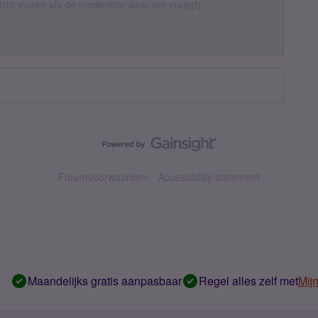
richt sturen als de moderator daar om vraagt)
Forumvoorwaarden
Accessibility statement
Maandelijks gratis aanpasbaar
Regel alles zelf met
Mij