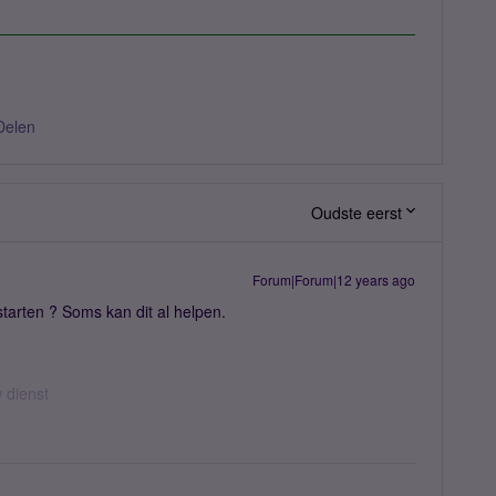
Delen
Oudste eerst
Forum|Forum|12 years ago
tarten ? Soms kan dit al helpen.
w dienst