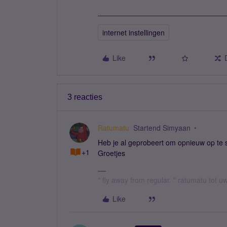
internet instellingen
Like
3 reacties
Ratumatu
Startend Simyaan
Heb je al geprobeert om opnieuw op te s
+1
Groetjes
" fly away from regular. " ratumatu tot u
Like