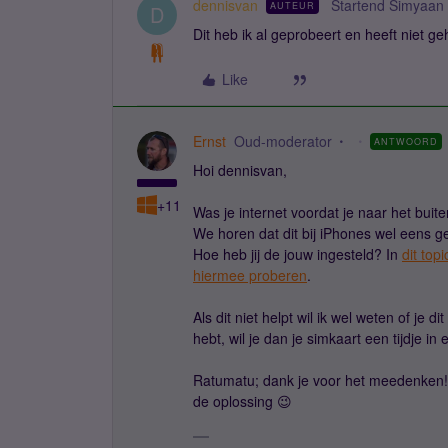
dennisvan
Startend Simyaan
AUTEUR
D
Dit heb ik al geprobeert en heeft niet ge
Like
Ernst
Oud-moderator
ANTWOORD
Hoi dennisvan,
+11
Was je internet voordat je naar het bui
We horen dat dit bij iPhones wel eens ge
Hoe heb jij de jouw ingesteld? In
dit topi
hiermee proberen
.
Als dit niet helpt wil ik wel weten of je d
hebt, wil je dan je simkaart een tijdje 
Ratumatu; dank je voor het meedenken! 
de oplossing 😉