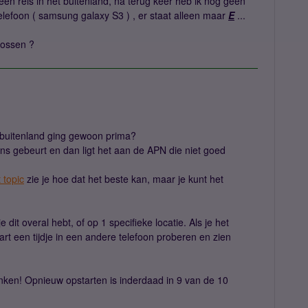
en reis in het buitenland, na terug keer heb ik nog geen
lefoon ( samsung galaxy S3 ) , er staat alleen maar
E
...
lossen ?
t buitenland ging gewoon prima?
ens gebeurt en dan ligt het aan de APN die niet goed
t topic
zie je hoe dat het beste kan, maar je kunt het
 je dit overal hebt, of op 1 specifieke locatie. Als je het
aart een tijdje in een andere telefoon proberen en zien
ken! Opnieuw opstarten is inderdaad in 9 van de 10