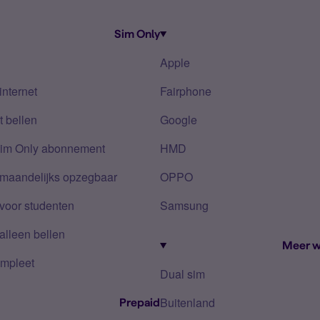
Sim Only
Apple
internet
Fairphone
 bellen
Google
Sim Only abonnement
HMD
 maandelijks opzegbaar
OPPO
voor studenten
Samsung
alleen bellen
Meer w
mpleet
Dual sim
Buitenland
Prepaid