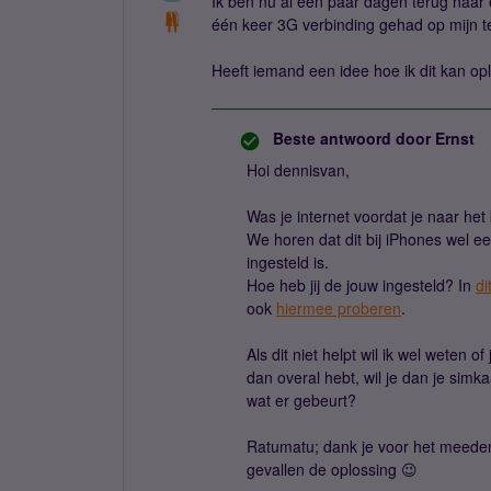
Ik ben nu al een paar dagen terug naar e
één keer 3G verbinding gehad op mijn te
Heeft iemand een idee hoe ik dit kan op
Beste antwoord door
Ernst
Hoi dennisvan,
Was je internet voordat je naar he
We horen dat dit bij iPhones wel e
ingesteld is.
Hoe heb jij de jouw ingesteld? In
di
ook
hiermee proberen
.
Als dit niet helpt wil ik wel weten of
dan overal hebt, wil je dan je simk
wat er gebeurt?
Ratumatu; dank je voor het meeden
gevallen de oplossing 😉