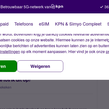
Betrouwbaar 5G-netwerk van
36
kies van Simyo
paid
Telefoons
eSIM
KPN & Simyo Compleet
okies op onze website. Met deze cookies zorgen wij ervoor dat j
 wordt. Bovendien krijg je dankzij cookies relevante advertentie
laatsen cookies op onze website. Hiermee kunnen ze je internet
oonlijke berichten of advertenties kunnen laten zien op en buite
instellingen
op elk moment aanpassen. Hier vind je ook onze
p
verbinding, hoe los ik dit op?
ren
Weigeren
los ik dit op?
Bekeken