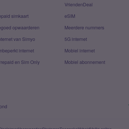
VriendenDeal
epaid simkaart
eSIM
tegoed opwaarderen
Meerdere nummers
nternet van Simyo
5G internet
nbeperkt internet
Mobiel internet
Prepaid en Sim Only
Mobiel abonnement
bond