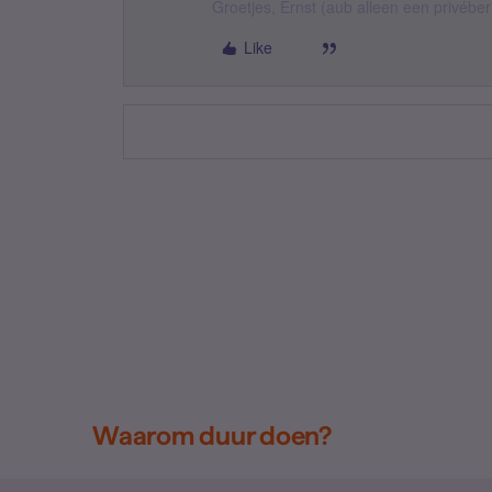
Groetjes, Ernst (aub alleen een privébe
Like
Waarom duur doen?