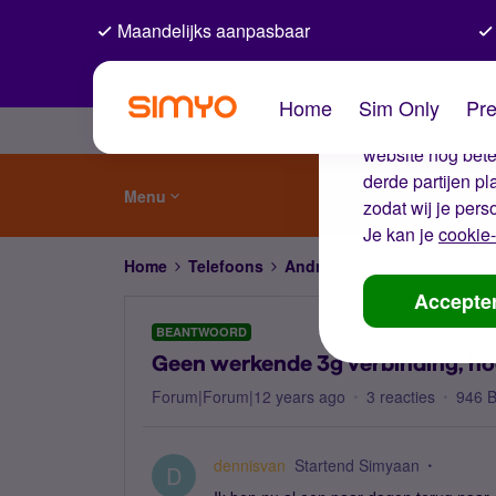
Maandelijks aanpasbaar
De coo
Home
Sim Only
Pre
Wij gebruiken co
website nog beter
derde partijen p
Menu
zodat wij je pers
Je kan je
cookie-
Home
Telefoons
Android
Geen werkende 3g 
Accepte
BEANTWOORD
Geen werkende 3g verbinding, hoe 
Forum|Forum|12 years ago
3 reacties
946 
dennisvan
Startend Simyaan
D