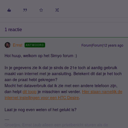
1 reactie
Ernst
Forum|Forum|12 years ago
ANTWOORD
Hoi huup, welkom op het Simyo forum :)
In je gegevens zie ik dat je sinds de 21e toch al aardig gebruik
maakt van internet met je aansluiting. Betekent dit dat je het toch
aan de praat hebt gekregen?
Mocht het dataverbruik dat ik zie met een andere telefoon zijn,
dan helpt
dit topic
je misschien wel verder.
Hier staan namelijk de
internet instellingen voor een HTC Desire
.
Laat je nog even weten of het gelukt is?
Groetjes, Ernst (aub alleen een privébericht sturen als de