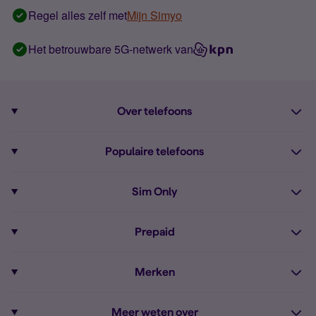
Regel alles zelf met
Mijn Simyo
Het betrouwbare 5G-netwerk van
Over telefoons
Abonnement met telefoon
Populaire telefoons
Informatie over telefoons
Pixel 10
Sim Only
Alle telefoons
Pixel 9a
Sim Only
Prepaid
iPhone 16
Sim Only internet
Prepaid
iPhone 16e
Merken
Onbeperkt bellen
Bestel Prepaid simkaart
iPhone 15
Apple
Zakelijk Sim Only abonnement
Meer weten over