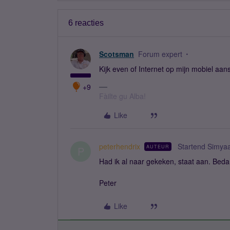
6 reacties
Scotsman
Forum expert
Kijk even of Internet op mijn mobiel aan
+9
Fàilte gu Alba!
Like
peterhendrix
Startend Simya
AUTEUR
P
Had ik al naar gekeken, staat aan. Beda
Peter
Like