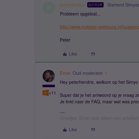
peterhendrix
Startend Simya
AUTEUR
P
Probleem opgelost...
http://www.mobiele-telefoons.nl/huawei
Peter
Like
Ernst
Oud-moderator
Hey peterhendrix, welkom op het Simyo
+11
Super dat je het antwoord op je vraag z
Je linkt naar de FAQ, maar wat was pre
Groetjes, Ernst (aub alleen een privébe
Like