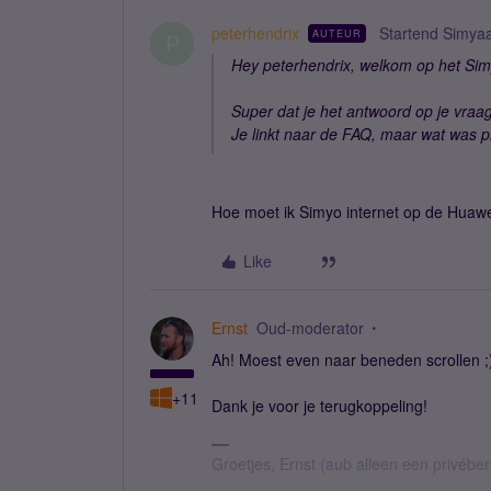
peterhendrix
Startend Simya
AUTEUR
P
Hey peterhendrix, welkom op het Sim
Super dat je het antwoord op je vraag
Je linkt naar de FAQ, maar wat was p
Hoe moet ik Simyo internet op de Huawe
Like
Ernst
Oud-moderator
Ah! Moest even naar beneden scrollen ;
+11
Dank je voor je terugkoppeling!
Groetjes, Ernst (aub alleen een privébe