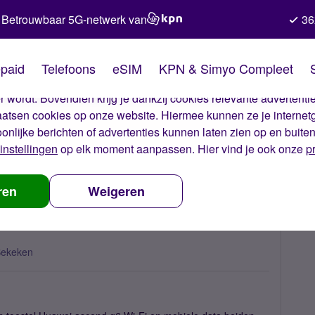
Betrouwbaar 5G-netwerk van
36
kies van Simyo
paid
Telefoons
eSIM
KPN & Simyo Compleet
okies op onze website. Met deze cookies zorgen wij ervoor dat j
 wordt. Bovendien krijg je dankzij cookies relevante advertentie
laatsen cookies op onze website. Hiermee kunnen ze je internet
oonlijke berichten of advertenties kunnen laten zien op en buite
instellingen
op elk moment aanpassen. Hier vind je ook onze
p
en Wi-Fi
ren
Weigeren
Bekeken