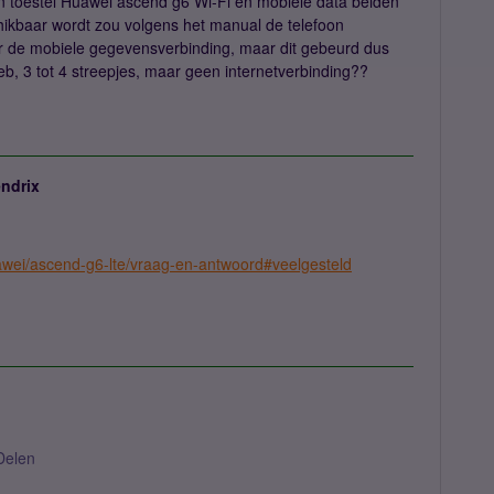
jn toestel Huawei ascend g6 Wi-Fi en mobiele data beiden
ikbaar wordt zou volgens het manual de telefoon
 de mobiele gegevensverbinding, maar dit gebeurd dus
heb, 3 tot 4 streepjes, maar geen internetverbinding??
ndrix
uawei/ascend-g6-lte/vraag-en-antwoord#veelgesteld
Delen