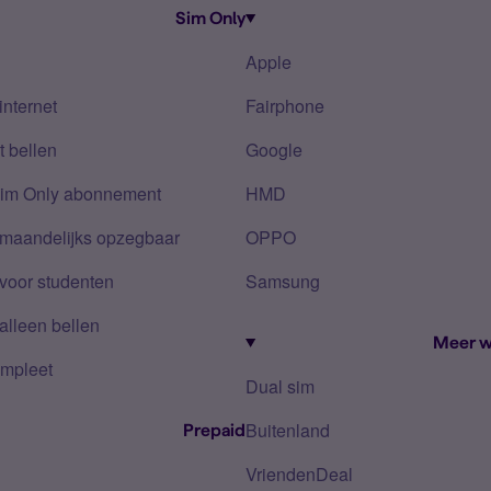
Sim Only
Apple
internet
Fairphone
 bellen
Google
Sim Only abonnement
HMD
 maandelijks opzegbaar
OPPO
voor studenten
Samsung
alleen bellen
Meer w
mpleet
Dual sim
Buitenland
Prepaid
VriendenDeal