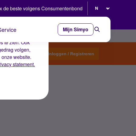
Selecteer taal
x de beste volgens Consumentenbond
Service
Mijn Simyo
e ervaring op de
s te zien. Ook
gedrag volgen,
Start een topic
Inloggen / Registreren
n onze website.
rivacy statement.