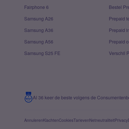
Fairphone 6
Bestel Pr
Samsung A26
Prepaid 
Samsung A36
Prepaid i
Samsung A56
Prepaid o
Samsung S25 FE
Verschil 
Al 36 keer de beste volgens de Consumenten
Annuleren
Klachten
Cookies
Tarieven
Netneutraliteit
Privacy