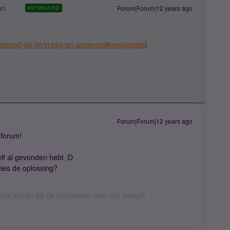
an
Forum|Forum|12 years ago
ANTWOORD
/ascend-g6-lte/vraag-en-antwoord#veelgesteld
Forum|Forum|12 years ago
 forum!
elf al gevonden hebt :D
cies de oplossing?
richt sturen als de moderator daar om vraagt)