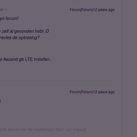
an
Forum|Forum|12 years ago
yo forum!
 zelf al gevonden hebt :D
recies de oplossing?
i Ascend g6 LTE instellen.
Forum|Forum|12 years ago
)
richt sturen als de moderator daar om vraagt)