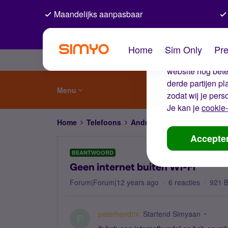
Maandelijks aanpasbaar
De coo
Home
Sim Only
Pre
Wij gebruiken co
website nog beter
derde partijen p
Menu
zodat wij je pers
Je kan je
cookie-
Home
Telefoons
Android
Geen internet buit
Accepte
BEANTWOORD
Geen internet buiten Wi-Fi
Forum|Forum|12 years ago
6 reacties
921 
peterhendrix
Startend Simyaan
P