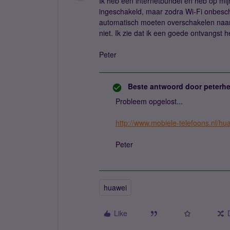
Ik heb een internetbundel en heb op mi
ingeschakeld, maar zodra Wi-Fi onbesch
automatisch moeten overschakelen naar
niet. Ik zie dat ik een goede ontvangst 
Peter
Beste antwoord door
peterhe
Probleem opgelost...
http://www.mobiele-telefoons.nl/h
Peter
huawei
Like