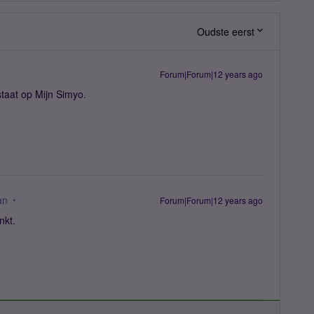
Oudste eerst
Forum|Forum|12 years ago
staat op Mijn Simyo.
an
Forum|Forum|12 years ago
nkt.