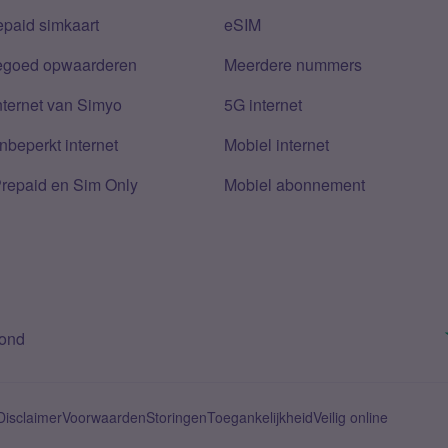
epaid simkaart
eSIM
tegoed opwaarderen
Meerdere nummers
nternet van Simyo
5G internet
nbeperkt internet
Mobiel internet
Prepaid en Sim Only
Mobiel abonnement
bond
Disclaimer
Voorwaarden
Storingen
Toegankelijkheid
Veilig online