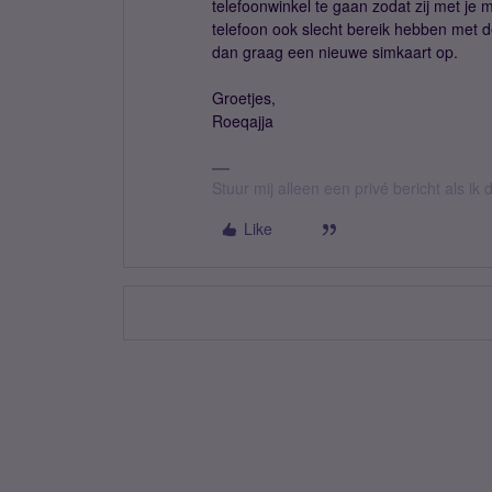
telefoonwinkel te gaan zodat zij met je 
telefoon ook slecht bereik hebben met de
dan graag een nieuwe simkaart op.
Groetjes,
Roeqajja
Stuur mij alleen een privé bericht als i
Like