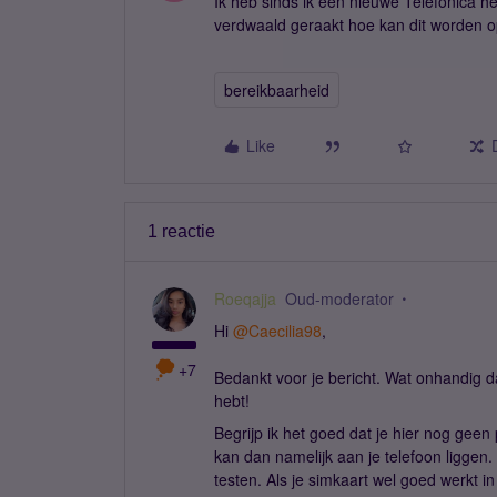
Ik heb sinds ik een nieuwe Telefonica h
verdwaald geraakt hoe kan dit worden 
bereikbaarheid
Like
1 reactie
Roeqajja
Oud-moderator
Hi ​
@Caecilia98
,
+7
Bedankt voor je bericht. Wat onhandig da
hebt!
Begrijp ik het goed dat je hier nog ge
kan dan namelijk aan je telefoon liggen.
testen. Als je simkaart wel goed werkt 