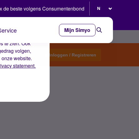
Selecteer taal
x de beste volgens Consumentenbond
Service
Mijn Simyo
e ervaring op de
s te zien. Ook
gedrag volgen,
Start een topic
Inloggen / Registreren
n onze website.
rivacy statement.