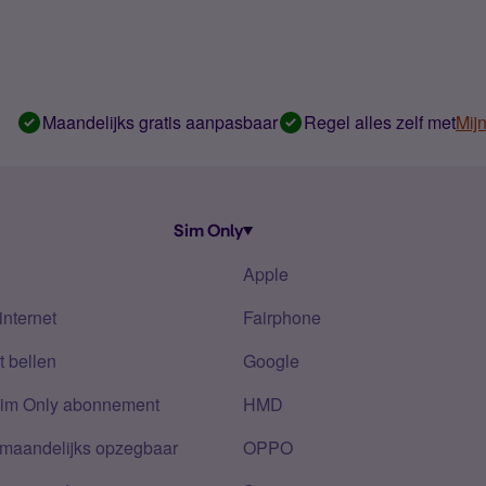
Maandelijks gratis aanpasbaar
Regel alles zelf met
Mij
Sim Only
Apple
internet
Fairphone
 bellen
Google
Sim Only abonnement
HMD
 maandelijks opzegbaar
OPPO