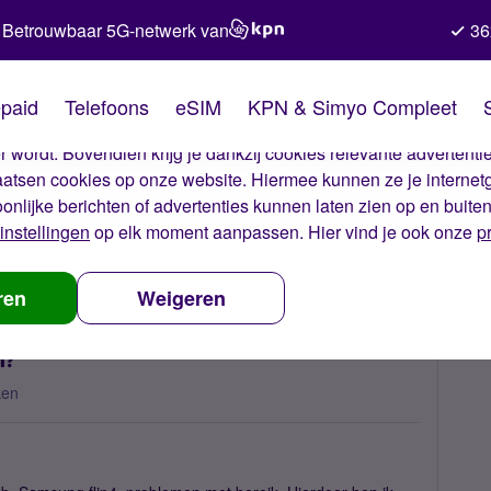
Betrouwbaar 5G-netwerk van
36
kies van Simyo
paid
Telefoons
eSIM
KPN & Simyo Compleet
okies op onze website. Met deze cookies zorgen wij ervoor dat j
 wordt. Bovendien krijg je dankzij cookies relevante advertentie
laatsen cookies op onze website. Hiermee kunnen ze je internet
oonlijke berichten of advertenties kunnen laten zien op en buite
instellingen
op elk moment aanpassen. Hier vind je ook onze
p
, wat kan ik doen?
ren
Weigeren
n?
ken