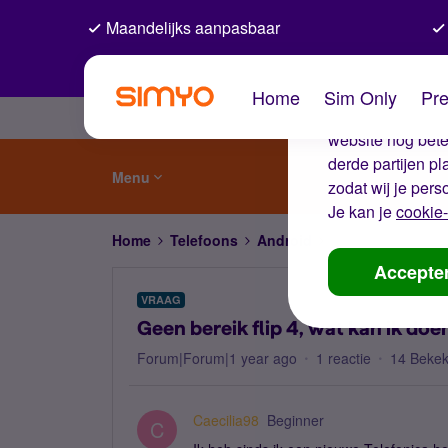
Maandelijks aanpasbaar
De coo
Home
Sim Only
Pre
Wij gebruiken co
website nog beter
derde partijen p
Menu
zodat wij je pers
Je kan je
cookie-
Home
Telefoons
Android
Geen bereik flip 4
Accepte
VRAAG
Geen bereik flip 4, wat kan ik doe
Forum|Forum|1 year ago
1 reactie
14 Beke
Caecilia98
Beginner
C