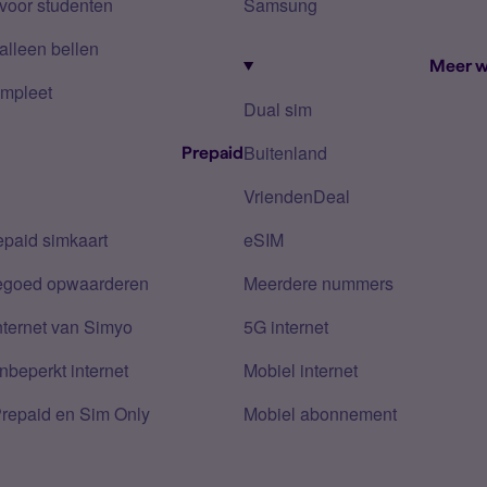
voor studenten
Samsung
alleen bellen
Meer w
mpleet
Dual sim
Buitenland
Prepaid
VriendenDeal
epaid simkaart
eSIM
tegoed opwaarderen
Meerdere nummers
nternet van Simyo
5G internet
nbeperkt internet
Mobiel internet
Prepaid en Sim Only
Mobiel abonnement