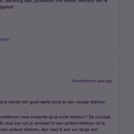
eb, Samsung flip4, problemen met bereik. Hierdoor ben ik
opgelost
Delen
Forum|Forum|1 year ago
t je bereik niet goed werkt sinds je een nieuwe telefoon
en problemen mee ervaarde op je oude telefoon? De oorzaak
 Ik raad aan om je simkaart in een andere telefoon uit te
in een andere telefoon, dan raad ik aan om langs een