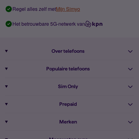
Regel alles zelf met
Mijn Simyo
Het betrouwbare 5G-netwerk van
Over telefoons
Abonnement met telefoon
Populaire telefoons
Informatie over telefoons
Pixel 10
Sim Only
Alle telefoons
Pixel 9a
Sim Only
Prepaid
iPhone 16
Sim Only internet
Prepaid
iPhone 16e
Merken
Onbeperkt bellen
Bestel Prepaid simkaart
iPhone 15
Apple
Zakelijk Sim Only abonnement