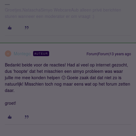
Groetjes,NataschaSimyo WebcareAub alleen privé berichten
sturen wanneer een moderator er om vraagt :)
Montego
Forum|Forum|13 years ago
AUTEUR
M
Bedankt beide voor de reacties! Had al veel op internet gezocht,
dus 'hoopte' dat het misschien een simyo probleem was waar
jullie me mee konden helpen 🙂 Goeie zaak dat dat niet zo is
natuurlijk! Misschien toch nog maar eens wat op het forum zetten
daar.
groet!