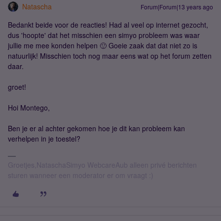
Natascha
Forum|Forum|13 years ago
Bedankt beide voor de reacties! Had al veel op internet gezocht,
dus 'hoopte' dat het misschien een simyo probleem was waar
jullie me mee konden helpen 🙂 Goeie zaak dat dat niet zo is
natuurlijk! Misschien toch nog maar eens wat op het forum zetten
daar.
groet!
Hoi Montego,
Ben je er al achter gekomen hoe je dit kan probleem kan
verhelpen in je toestel?
Groetjes,NataschaSimyo WebcareAub alleen privé berichten
sturen wanneer een moderator er om vraagt :)