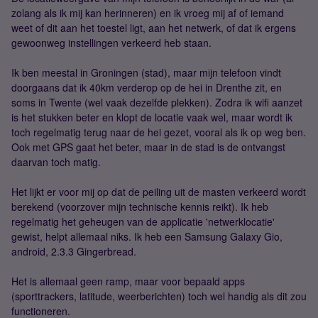
zolang als ik mij kan herinneren) en ik vroeg mij af of iemand
weet of dit aan het toestel ligt, aan het netwerk, of dat ik ergens
gewoonweg instellingen verkeerd heb staan.
Ik ben meestal in Groningen (stad), maar mijn telefoon vindt
doorgaans dat ik 40km verderop op de hei in Drenthe zit, en
soms in Twente (wel vaak dezelfde plekken). Zodra ik wifi aanzet
is het stukken beter en klopt de locatie vaak wel, maar wordt ik
toch regelmatig terug naar de hei gezet, vooral als ik op weg ben.
Ook met GPS gaat het beter, maar in de stad is de ontvangst
daarvan toch matig.
Het lijkt er voor mij op dat de peiling uit de masten verkeerd wordt
berekend (voorzover mijn technische kennis reikt). Ik heb
regelmatig het geheugen van de applicatie 'netwerklocatie'
gewist, helpt allemaal niks. Ik heb een Samsung Galaxy Gio,
android, 2.3.3 Gingerbread.
Het is allemaal geen ramp, maar voor bepaald apps
(sporttrackers, latitude, weerberichten) toch wel handig als dit zou
functioneren.