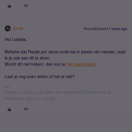
Ernst
Forum|Forum|11 years ago
Hoi Lobelia,
Behalve dat Raytje per abuis
oude
las in plaats van nieuwe, raad
ik je ook aan dit te doen.
Mocht dit niet helpen, dan kun je
hier eens kijken
.
Laat je nog even weten of het je lukt?
Groetjes, Ernst (aub alleen een privébericht sturen als de
moderator daar om vraagt)