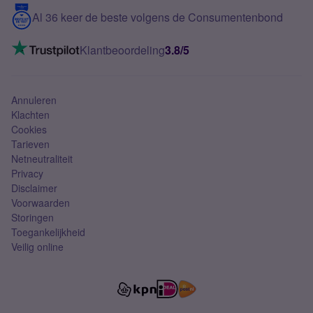
5G internet
Contact
Al 36 keer de beste volgens de Consumentenbond
Mobiel internet
VoLTE 4G bellen
Klantbeoordeling
3.8/5
Mobiel abonnement
Simkaart
Annuleren
Klachten
Cookies
Tarieven
Netneutraliteit
Privacy
Disclaimer
Voorwaarden
Storingen
Toegankelijkheid
Veilig online