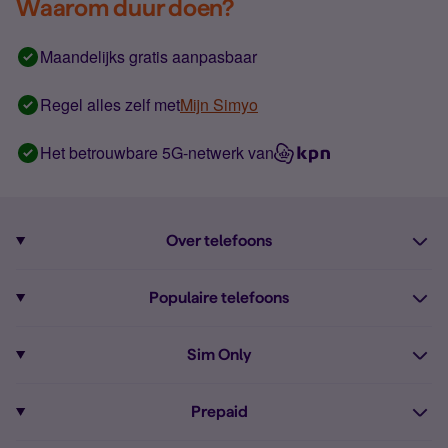
Waarom duur doen?
Maandelijks gratis aanpasbaar
Regel alles zelf met
Mijn Simyo
Het betrouwbare 5G-netwerk van
Over telefoons
Abonnement met telefoon
Populaire telefoons
Informatie over telefoons
Pixel 10
Sim Only
Alle telefoons
Pixel 9a
Sim Only
Prepaid
iPhone 16
Sim Only internet