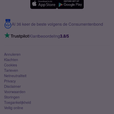
Samsung A56
Over Simyo
Samsung
Meerdere nummers
Samsung S25 FE
Blog
5G internet
Contact
Al 36 keer de beste volgens de Consumentenbond
Mobiel internet
VoLTE 4G bellen
Klantbeoordeling
3.8/5
Mobiel abonnement
Simkaart
Annuleren
Klachten
Cookies
Tarieven
Netneutraliteit
Privacy
Disclaimer
Voorwaarden
Storingen
Toegankelijkheid
Veilig online