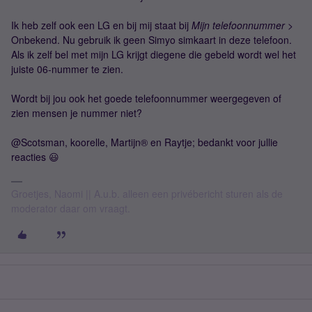
Ik heb zelf ook een LG en bij mij staat bij
Mijn telefoonnummer
>
Onbekend. Nu gebruik ik geen Simyo simkaart in deze telefoon.
Als ik zelf bel met mijn LG krijgt diegene die gebeld wordt wel het
juiste 06-nummer te zien.
Wordt bij jou ook het goede telefoonnummer weergegeven of
zien mensen je nummer niet?
@Scotsman, koorelle, Martijn® en Raytje; bedankt voor jullie
reacties 😃
Groetjes, Naomi || A.u.b. alleen een privébericht sturen als de
moderator daar om vraagt.