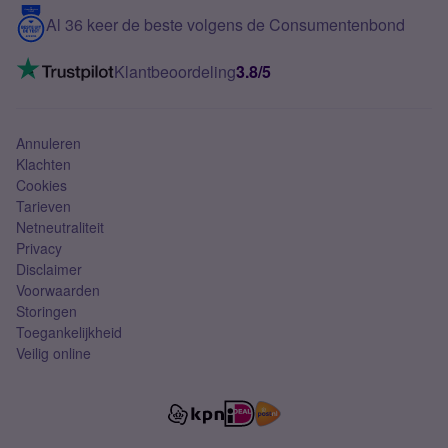
5G internet
Contact
Al 36 keer de beste volgens de Consumentenbond
Mobiel internet
VoLTE 4G bellen
Klantbeoordeling
3.8/5
Mobiel abonnement
Simkaart
Annuleren
Klachten
Cookies
Tarieven
Netneutraliteit
Privacy
Disclaimer
Voorwaarden
Storingen
Toegankelijkheid
Veilig online