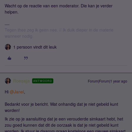
Wacht op de reactie van een moderator. Die kan je verder
helpen.
Tegen thee zeg ik geen nee. // Ik duik dieper in de materie
wanneer nodig.
1 persoon vindt dit leuk
Roeqajja
Forum|Forum|1 year ago
ANTWOORD
Hi ​
@Janel
,
Bedankt voor je bericht. Wat onhandig dat je niet gebeld kunt
worden!
Ik zie op je aansluiting dat je een verouderde simkaart hebt, het
zou goed kunnen dat dit de oorzaak is dat je niet gebeld kunt
worden. Ik stuur je daarom graag kosteloos een nieuwe simkaart.