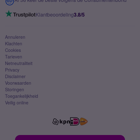
Mobiel internet
VoLTE 4G bellen
Klantbeoordeling
3.8/5
Mobiel abonnement
Simkaart
Annuleren
Klachten
Cookies
Tarieven
Netneutraliteit
Privacy
Disclaimer
Voorwaarden
Storingen
Toegankelijkheid
Veilig online