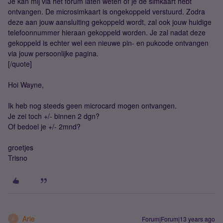
Je kan mij via het forum laten weten of je de simkaart hebt
ontvangen. De microsimkaart is ongekoppeld verstuurd. Zodra
deze aan jouw aansluiting gekoppeld wordt, zal ook jouw huidige
telefoonnummer hieraan gekoppeld worden. Je zal nadat deze
gekoppeld is echter wel een nieuwe pin- en pukcode ontvangen
via jouw persoonlijke pagina.
[/quote]
Hoi Wayne,
Ik heb nog steeds geen microcard mogen ontvangen.
Je zei toch +/- binnen 2 dgn?
Of bedoel je +/- 2mnd?
groetjes
Trisno
Arie
Forum|Forum|13 years ago
A