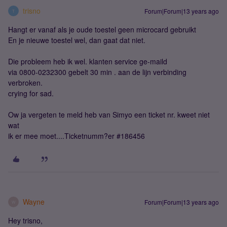
trisno
Forum|Forum|13 years ago
T
Hangt er vanaf als je oude toestel geen microcard gebruikt
En je nieuwe toestel wel, dan gaat dat niet.
Die probleem heb ik wel. klanten service ge-maild
via 0800-0232300 gebelt 30 min . aan de lijn verbinding
verbroken.
crying for sad.
Ow ja vergeten te meld heb van Simyo een ticket nr. kweet niet
wat
ik er mee moet....Ticketnumm?er #186456
Wayne
Forum|Forum|13 years ago
W
Hey trisno,