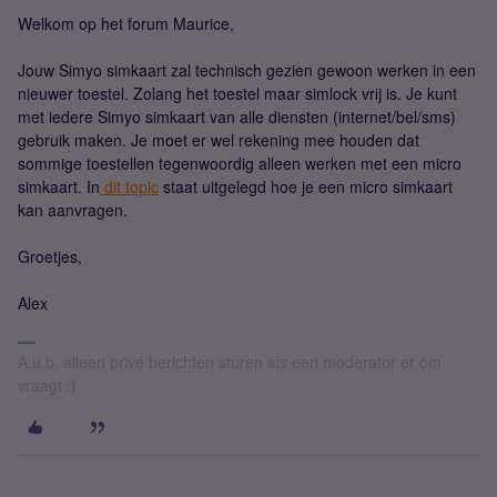
Welkom op het forum Maurice,
Jouw Simyo simkaart zal technisch gezien gewoon werken in een
nieuwer toestel. Zolang het toestel maar simlock vrij is. Je kunt
met iedere Simyo simkaart van alle diensten (internet/bel/sms)
gebruik maken. Je moet er wel rekening mee houden dat
sommige toestellen tegenwoordig alleen werken met een micro
simkaart. In
dit topic
staat uitgelegd hoe je een micro simkaart
kan aanvragen.
Groetjes,
Alex
A.u.b. alleen privé berichten sturen als een moderator er om
vraagt :)