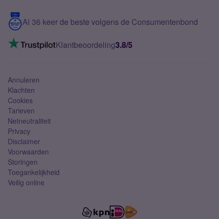
Blog
5G internet
Contact
Al 36 keer de beste volgens de Consumentenbond
Mobiel internet
VoLTE 4G bellen
Klantbeoordeling
3.8/5
Mobiel abonnement
Simkaart
Annuleren
Klachten
Cookies
Tarieven
Netneutraliteit
Privacy
Disclaimer
Voorwaarden
Storingen
Toegankelijkheid
Veilig online