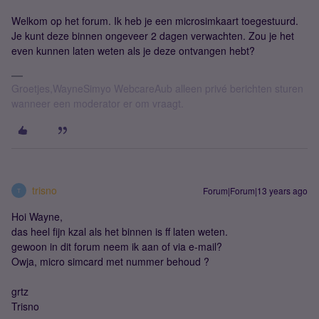
Welkom op het forum. Ik heb je een microsimkaart toegestuurd.
Je kunt deze binnen ongeveer 2 dagen verwachten. Zou je het
even kunnen laten weten als je deze ontvangen hebt?
Groetjes,WayneSimyo WebcareAub alleen privé berichten sturen
wanneer een moderator er om vraagt.
trisno
Forum|Forum|13 years ago
T
Hoi Wayne,
das heel fijn kzal als het binnen is ff laten weten.
gewoon in dit forum neem ik aan of via e-mail?
Owja, micro simcard met nummer behoud ?
grtz
Trisno