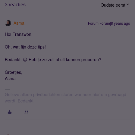
Oudste eerst
3 reacties
Asma
Forum|Forum|8 years ago
Hoi Franswon,
Oh, wat fijn deze tips!
Bedankt. 😃 Heb je ze zelf al uit kunnen proberen?
Groetjes,
Asma
Gelieve alleen privéberichten sturen wanneer hier om gevraagd
wordt. Bedankt!