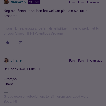
franswon
Forum|Forum|8 years ago
AUTEUR
Nog niet Asma, maar ben het wel van plan om wat uit te
proberen.
Frans, ik help graag anderen als vrijwilliger, maar ik werk niet bij
of voor Simyo ! || Nil Volentibus Arduum
Jihane
Forum|Forum|8 years ago
Ben benieuwd, Frans :D
Groetjes,
Jihane
Graag geen privéberichten, tenzij hierom gevraagd wordt!
Bedankt!