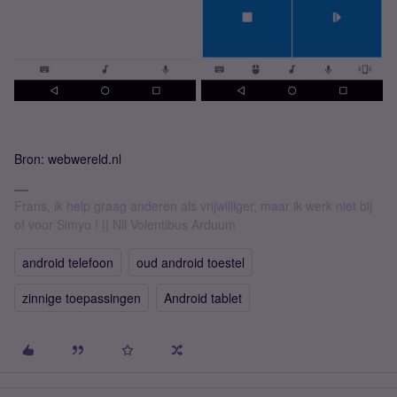
Bron: webwereld.nl
Frans, ik help graag anderen als vrijwilliger, maar ik werk niet bij
of voor Simyo ! || Nil Volentibus Arduum
android telefoon
oud android toestel
zinnige toepassingen
Android tablet