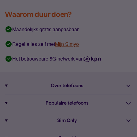
Waarom duur doen?
Maandelijks gratis aanpasbaar
Regel alles zelf met
Mijn Simyo
Het betrouwbare 5G-netwerk van
Over telefoons
Abonnement met telefoon
Populaire telefoons
Informatie over telefoons
Pixel 10
Sim Only
Alle telefoons
Pixel 9a
Sim Only